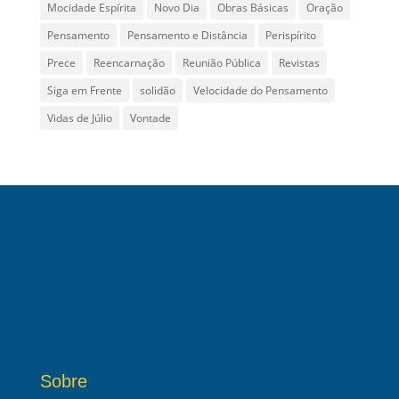
Mocidade Espírita
Novo Dia
Obras Básicas
Oração
Pensamento
Pensamento e Distância
Perispírito
Prece
Reencarnação
Reunião Pública
Revistas
Siga em Frente
solidão
Velocidade do Pensamento
Vidas de Júlio
Vontade
Sobre