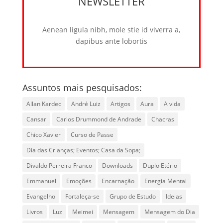
NEWSLETTER
Aenean ligula nibh, mole stie id viverra a,
dapibus ante lobortis
Assuntos mais pesquisados:
Allan Kardec
André Luiz
Artigos
Aura
A vida
Cansar
Carlos Drummond de Andrade
Chacras
Chico Xavier
Curso de Passe
Dia das Crianças; Eventos; Casa da Sopa;
Divaldo Perreira Franco
Downloads
Duplo Etério
Emmanuel
Emoções
Encarnação
Energia Mental
Evangelho
Fortaleça-se
Grupo de Estudo
Ideias
Livros
Luz
Meimei
Mensagem
Mensagem do Dia