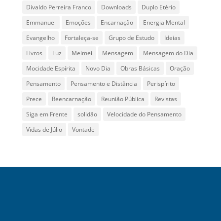
Divaldo Perreira Franco
Downloads
Duplo Etério
Emmanuel
Emoções
Encarnação
Energia Mental
Evangelho
Fortaleça-se
Grupo de Estudo
Ideias
Livros
Luz
Meimei
Mensagem
Mensagem do Dia
Mocidade Espírita
Novo Dia
Obras Básicas
Oração
Pensamento
Pensamento e Distância
Perispírito
Prece
Reencarnação
Reunião Pública
Revistas
Siga em Frente
solidão
Velocidade do Pensamento
Vidas de Júlio
Vontade