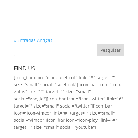
« Entradas Antigas
FIND US
[icon_bar icon="icon-facebook" link="#" target=""
size="small" social="facebook"][icon_bar icon="icon-
gplus" link="#" target="" size="small"
social="google"][icon_bar icon="icon-twitter" link="#"
target="" size="small" social="twitter"][icon_bar
icon="icon-vimeo" link="#" target="" size="small"
social="vimeo"][icon_bar icon="icon-play" link="#"
target="" size="small" social="youtube"]