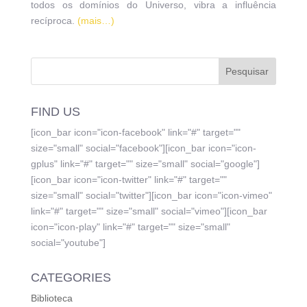
todos os domínios do Universo, vibra a influência
recíproca.
(mais…)
FIND US
[icon_bar icon="icon-facebook" link="#" target=""
size="small" social="facebook"][icon_bar icon="icon-
gplus" link="#" target="" size="small" social="google"]
[icon_bar icon="icon-twitter" link="#" target=""
size="small" social="twitter"][icon_bar icon="icon-vimeo"
link="#" target="" size="small" social="vimeo"][icon_bar
icon="icon-play" link="#" target="" size="small"
social="youtube"]
CATEGORIES
Biblioteca