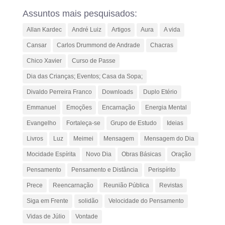
Assuntos mais pesquisados:
Allan Kardec
André Luiz
Artigos
Aura
A vida
Cansar
Carlos Drummond de Andrade
Chacras
Chico Xavier
Curso de Passe
Dia das Crianças; Eventos; Casa da Sopa;
Divaldo Perreira Franco
Downloads
Duplo Etério
Emmanuel
Emoções
Encarnação
Energia Mental
Evangelho
Fortaleça-se
Grupo de Estudo
Ideias
Livros
Luz
Meimei
Mensagem
Mensagem do Dia
Mocidade Espírita
Novo Dia
Obras Básicas
Oração
Pensamento
Pensamento e Distância
Perispírito
Prece
Reencarnação
Reunião Pública
Revistas
Siga em Frente
solidão
Velocidade do Pensamento
Vidas de Júlio
Vontade