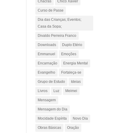
Chacras
Chico Xavier
Curso de Passe
Dia das Crianças; Eventos;
Casa da Sopa;
Divaldo Perreira Franco
Downloads
Duplo Etério
Emmanuel
Emoções
Encarnação
Energia Mental
Evangelho
Fortaleça-se
Grupo de Estudo
Ideias
Livros
Luz
Meimei
Mensagem
Mensagem do Dia
Mocidade Espírita
Novo Dia
Obras Básicas
Oração