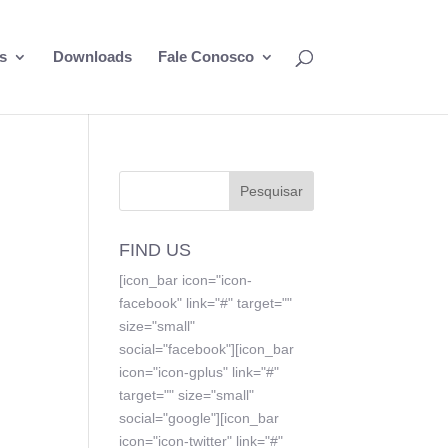
s
Downloads
Fale Conosco
FIND US
[icon_bar icon="icon-
facebook" link="#" target=""
size="small"
social="facebook"][icon_bar
icon="icon-gplus" link="#"
target="" size="small"
social="google"][icon_bar
icon="icon-twitter" link="#"