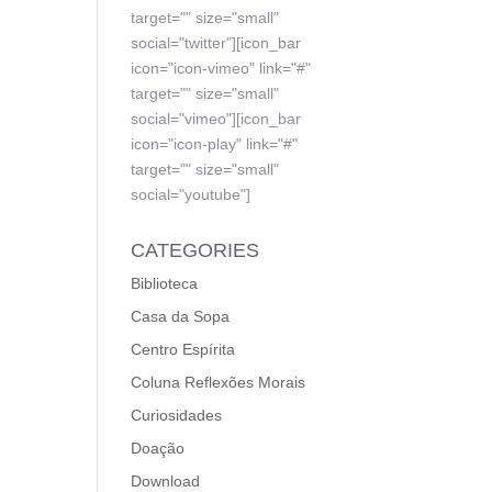
target="" size="small"
social="twitter"][icon_bar
icon="icon-vimeo" link="#"
target="" size="small"
social="vimeo"][icon_bar
icon="icon-play" link="#"
target="" size="small"
social="youtube"]
CATEGORIES
Biblioteca
Casa da Sopa
Centro Espírita
Coluna Reflexões Morais
Curiosidades
Doação
Download