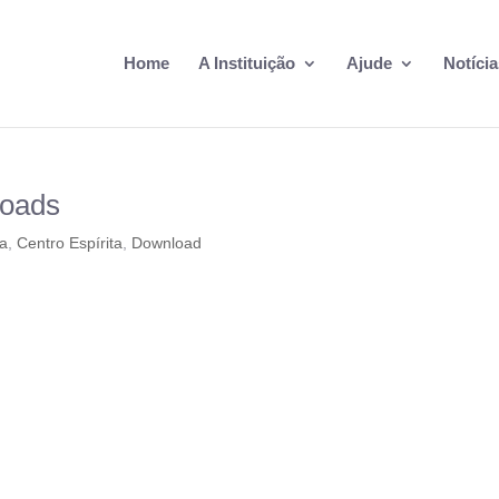
Home
A Instituição
Ajude
Notícia
loads
ca
,
Centro Espírita
,
Download