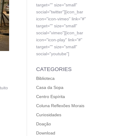
target="" size="small"
social="twitter"][icon_bar
icon="icon-vimeo" link="#"
target="" size="small"
social="vimeo"][icon_bar
icon="icon-play" link="#"
target="" size="small"
social="youtube"]
CATEGORIES
Biblioteca
Casa da Sopa
uito
Centro Espírita
Coluna Reflexões Morais
Curiosidades
Doação
Download