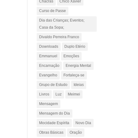
Chacras
Chico Xavier
Curso de Passe
Dia das Crianças; Eventos;
Casa da Sopa;
Divaldo Perreira Franco
Downloads
Duplo Etério
Emmanuel
Emoções
Encarnação
Energia Mental
Evangelho
Fortaleça-se
Grupo de Estudo
Ideias
Livros
Luz
Meimei
Mensagem
Mensagem do Dia
Mocidade Espírita
Novo Dia
Obras Básicas
Oração