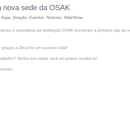
da nova sede da OSAK
 Sopa
,
Doação
,
Eventos
,
Notícias
,
SlideShow
ores e voluntários da instituição OSAK encheram a primeira laje da 
 graças a Deus foi um sucesso total!
abalho? Venha nos visitar será um prazer recebe-lo!
imento: