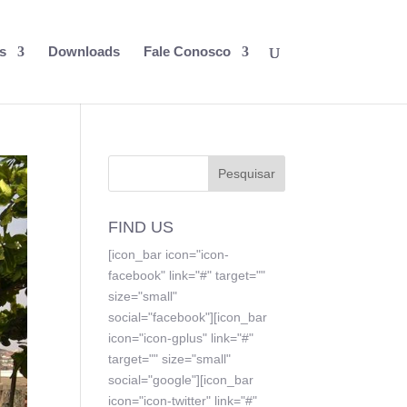
s
Downloads
Fale Conosco
FIND US
[icon_bar icon="icon-
facebook" link="#" target=""
size="small"
social="facebook"][icon_bar
icon="icon-gplus" link="#"
target="" size="small"
social="google"][icon_bar
icon="icon-twitter" link="#"