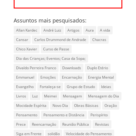
Assuntos mais pesquisados:
Allan Kardec
André Luiz
Artigos
Aura
A vida
Cansar
Carlos Drummond de Andrade
Chacras
Chico Xavier
Curso de Passe
Dia das Crianças; Eventos; Casa da Sopa;
Divaldo Perreira Franco
Downloads
Duplo Etério
Emmanuel
Emoções
Encarnação
Energia Mental
Evangelho
Fortaleça-se
Grupo de Estudo
Ideias
Livros
Luz
Meimei
Mensagem
Mensagem do Dia
Mocidade Espírita
Novo Dia
Obras Básicas
Oração
Pensamento
Pensamento e Distância
Perispírito
Prece
Reencarnação
Reunião Pública
Revistas
Siga em Frente
solidão
Velocidade do Pensamento