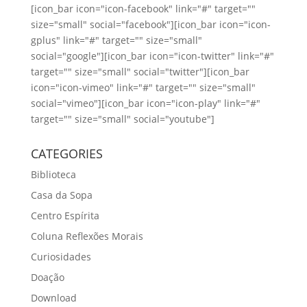
[icon_bar icon="icon-facebook" link="#" target=""
size="small" social="facebook"][icon_bar icon="icon-
gplus" link="#" target="" size="small"
social="google"][icon_bar icon="icon-twitter" link="#"
target="" size="small" social="twitter"][icon_bar
icon="icon-vimeo" link="#" target="" size="small"
social="vimeo"][icon_bar icon="icon-play" link="#"
target="" size="small" social="youtube"]
CATEGORIES
Biblioteca
Casa da Sopa
Centro Espírita
Coluna Reflexões Morais
Curiosidades
Doação
Download