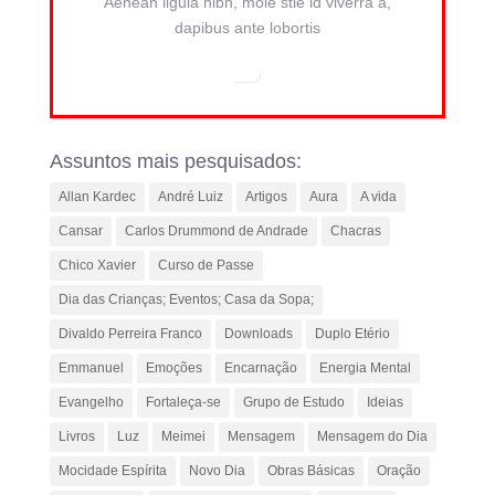
Aenean ligula nibh, mole stie id viverra a,
dapibus ante lobortis
Assuntos mais pesquisados:
Allan Kardec
André Luiz
Artigos
Aura
A vida
Cansar
Carlos Drummond de Andrade
Chacras
Chico Xavier
Curso de Passe
Dia das Crianças; Eventos; Casa da Sopa;
Divaldo Perreira Franco
Downloads
Duplo Etério
Emmanuel
Emoções
Encarnação
Energia Mental
Evangelho
Fortaleça-se
Grupo de Estudo
Ideias
Livros
Luz
Meimei
Mensagem
Mensagem do Dia
Mocidade Espírita
Novo Dia
Obras Básicas
Oração