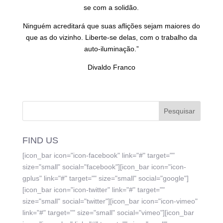
se com a solidão.
Ninguém acreditará que suas aflições sejam maiores do
que as do vizinho. Liberte-se delas, com o trabalho da
auto-iluminação.”
Divaldo Franco
FIND US
[icon_bar icon="icon-facebook" link="#" target=""
size="small" social="facebook"][icon_bar icon="icon-
gplus" link="#" target="" size="small" social="google"]
[icon_bar icon="icon-twitter" link="#" target=""
size="small" social="twitter"][icon_bar icon="icon-vimeo"
link="#" target="" size="small" social="vimeo"][icon_bar