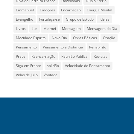
Divaldo Perreira Franco
Downloads
Duplo Etério
Emmanuel
Emoções
Encarnação
Energia Mental
Evangelho
Fortaleça-se
Grupo de Estudo
Ideias
Livros
Luz
Meimei
Mensagem
Mensagem do Dia
Mocidade Espírita
Novo Dia
Obras Básicas
Oração
Pensamento
Pensamento e Distância
Perispírito
Prece
Reencarnação
Reunião Pública
Revistas
Siga em Frente
solidão
Velocidade do Pensamento
Vidas de Júlio
Vontade