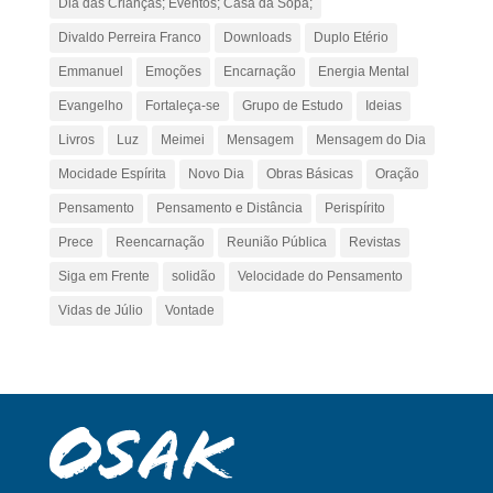
Dia das Crianças; Eventos; Casa da Sopa;
Divaldo Perreira Franco
Downloads
Duplo Etério
Emmanuel
Emoções
Encarnação
Energia Mental
Evangelho
Fortaleça-se
Grupo de Estudo
Ideias
Livros
Luz
Meimei
Mensagem
Mensagem do Dia
Mocidade Espírita
Novo Dia
Obras Básicas
Oração
Pensamento
Pensamento e Distância
Perispírito
Prece
Reencarnação
Reunião Pública
Revistas
Siga em Frente
solidão
Velocidade do Pensamento
Vidas de Júlio
Vontade