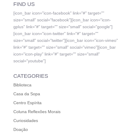
FIND US
[icon_bar icon="icon-facebook" link="#" target=""
size="small" social="facebook"][icon_bar icon="icon-
gplus" link="#" target="" size="small" social="google"]
[icon_bar icon="icon-twitter" link="#" target=""
size="small" social="twitter"][icon_bar icon="icon-vimeo"
link="#" target="" size="small" social="vimeo"][icon_bar
icon="icon-play" link="#" target="" size="small"
social="youtube"]
CATEGORIES
Biblioteca
Casa da Sopa
Centro Espírita
Coluna Reflexões Morais
Curiosidades
Doação