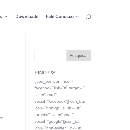
s
Downloads
Fale Conosco
FIND US
[icon_bar icon="icon-
facebook" link="#" target=""
size="small"
social="facebook"][icon_bar
icon="icon-gplus" link="#"
target="" size="small"
te.
social="google"][icon_bar
icon="icon-twitter" link="#"