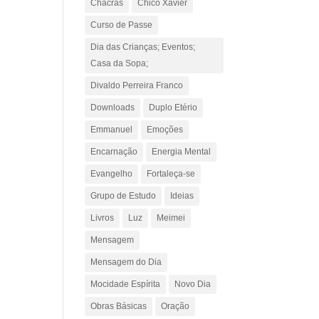
Chacras
Chico Xavier
Curso de Passe
Dia das Crianças; Eventos;
Casa da Sopa;
Divaldo Perreira Franco
Downloads
Duplo Etério
Emmanuel
Emoções
Encarnação
Energia Mental
Evangelho
Fortaleça-se
Grupo de Estudo
Ideias
Livros
Luz
Meimei
Mensagem
Mensagem do Dia
Mocidade Espírita
Novo Dia
Obras Básicas
Oração