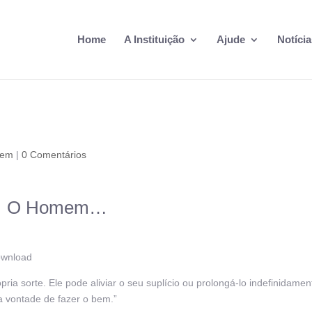
Home
A Instituição
Ajude
Notícia
gem
|
0 Comentários
O Homem…
ia sorte. Ele pode aliviar o seu suplício ou prolongá-lo indefinidamen
 vontade de fazer o bem.”