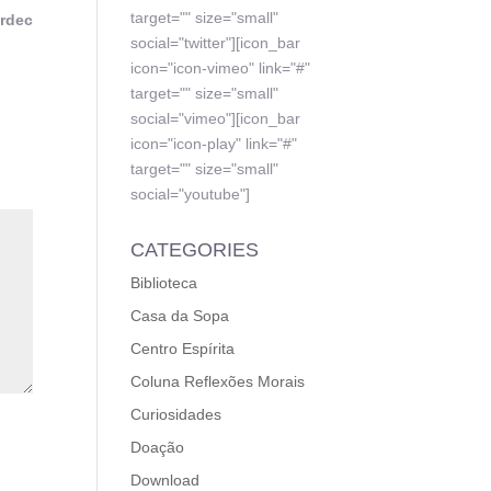
target="" size="small"
ardec
social="twitter"][icon_bar
icon="icon-vimeo" link="#"
target="" size="small"
social="vimeo"][icon_bar
icon="icon-play" link="#"
target="" size="small"
social="youtube"]
CATEGORIES
Biblioteca
Casa da Sopa
Centro Espírita
Coluna Reflexões Morais
Curiosidades
Doação
Download