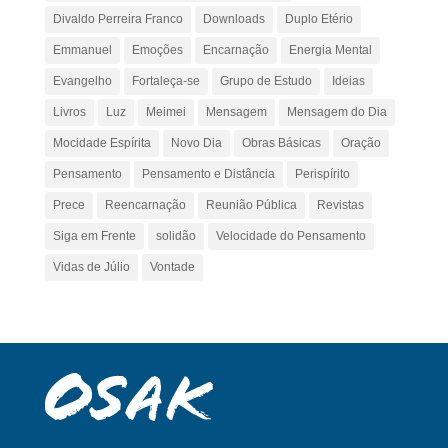
Divaldo Perreira Franco
Downloads
Duplo Etério
Emmanuel
Emoções
Encarnação
Energia Mental
Evangelho
Fortaleça-se
Grupo de Estudo
Ideias
Livros
Luz
Meimei
Mensagem
Mensagem do Dia
Mocidade Espírita
Novo Dia
Obras Básicas
Oração
Pensamento
Pensamento e Distância
Perispírito
Prece
Reencarnação
Reunião Pública
Revistas
Siga em Frente
solidão
Velocidade do Pensamento
Vidas de Júlio
Vontade