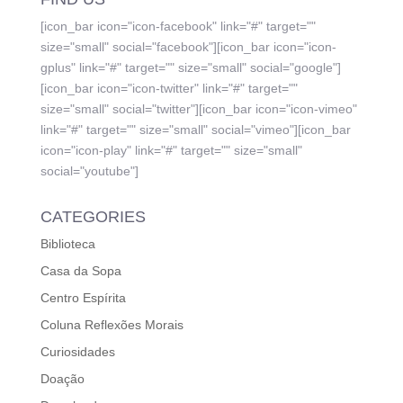
[icon_bar icon="icon-facebook" link="#" target=""
size="small" social="facebook"][icon_bar icon="icon-
gplus" link="#" target="" size="small" social="google"]
[icon_bar icon="icon-twitter" link="#" target=""
size="small" social="twitter"][icon_bar icon="icon-vimeo"
link="#" target="" size="small" social="vimeo"][icon_bar
icon="icon-play" link="#" target="" size="small"
social="youtube"]
CATEGORIES
Biblioteca
Casa da Sopa
Centro Espírita
Coluna Reflexões Morais
Curiosidades
Doação