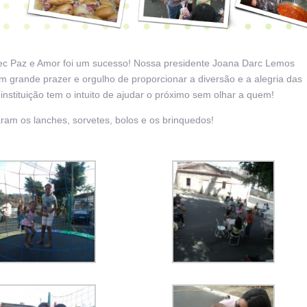
dec Paz e Amor foi um sucesso! Nossa presidente Joana Darc Lemos
grande prazer e orgulho de proporcionar a diversão e a alegria das
nstituição tem o intuito de ajudar o próximo sem olhar a quem!
ram os lanches, sorvetes, bolos e os brinquedos!