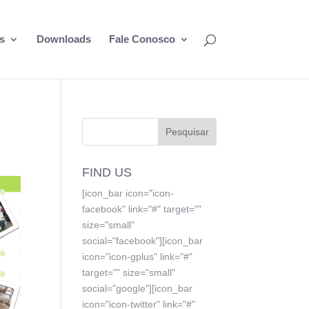
s
Downloads
Fale Conosco
FIND US
[icon_bar icon="icon-
facebook" link="#" target=""
size="small"
social="facebook"][icon_bar
icon="icon-gplus" link="#"
target="" size="small"
social="google"][icon_bar
icon="icon-twitter" link="#"