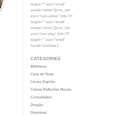
target="" size="small"
social="twitter"][icon_bar
icon="icon-vimeo" link="#"
target="" size="small"
social="vimeo"][icon_bar
icon="icon-play" link="#"
target="" size="small"
social="youtube"]
CATEGORIES
Biblioteca
Casa da Sopa
Centro Espírita
Coluna Reflexões Morais
Curiosidades
Doação
Download