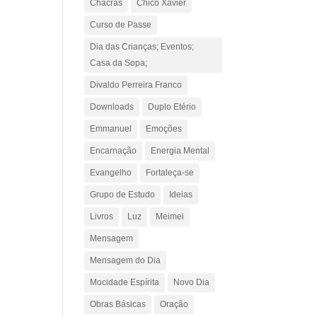
Chacras
Chico Xavier
Curso de Passe
Dia das Crianças; Eventos;
Casa da Sopa;
Divaldo Perreira Franco
Downloads
Duplo Etério
Emmanuel
Emoções
Encarnação
Energia Mental
Evangelho
Fortaleça-se
Grupo de Estudo
Ideias
Livros
Luz
Meimei
Mensagem
Mensagem do Dia
Mocidade Espírita
Novo Dia
Obras Básicas
Oração