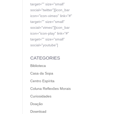
target="" size="small"
social="twitter"][icon_bar
icon="icon-vimeo" link="#"
target="" size="small"
social="vimeo"][icon_bar
icon="icon-play" link="#"
target="" size="small"
social="youtube"]
CATEGORIES
Biblioteca
Casa da Sopa
Centro Espírita
Coluna Reflexões Morais
Curiosidades
Doação
Download