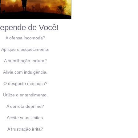
epende de Você!
A ofensa incomoda?
Aplique o esquecimento.
A humilhação tortura?
Alivie com indulgência.
O desgosto machuca?
Utilize o entendimento.
A derrota deprime?
Aceite seus limites.
A frustração irrita?