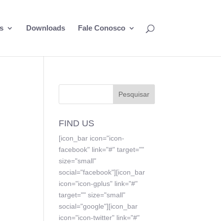
s
Downloads
Fale Conosco
FIND US
[icon_bar icon="icon-
facebook" link="#" target=""
size="small"
social="facebook"][icon_bar
icon="icon-gplus" link="#"
target="" size="small"
social="google"][icon_bar
icon="icon-twitter" link="#"