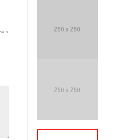
ilho.