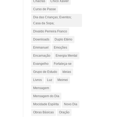
Chacras
Chico Xavier
Curso de Passe
Dia das Crianças; Eventos;
Casa da Sopa;
Divaldo Perreira Franco
Downloads
Duplo Etério
Emmanuel
Emoções
Encarnação
Energia Mental
Evangelho
Fortaleça-se
Grupo de Estudo
Ideias
Livros
Luz
Meimei
Mensagem
Mensagem do Dia
Mocidade Espírita
Novo Dia
Obras Básicas
Oração