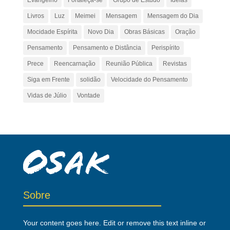
Evangelho
Fortaleça-se
Grupo de Estudo
Ideias
Livros
Luz
Meimei
Mensagem
Mensagem do Dia
Mocidade Espírita
Novo Dia
Obras Básicas
Oração
Pensamento
Pensamento e Distância
Perispírito
Prece
Reencarnação
Reunião Pública
Revistas
Siga em Frente
solidão
Velocidade do Pensamento
Vidas de Júlio
Vontade
Sobre
Your content goes here. Edit or remove this text inline or