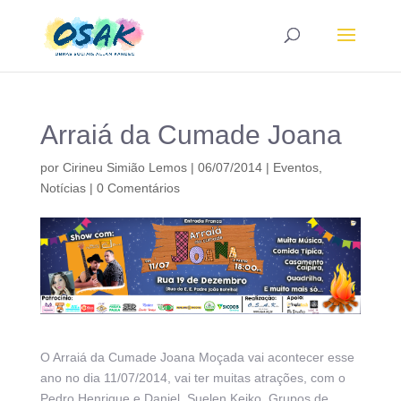
Arraiá da Cumade Joana
por
Cirineu Simião Lemos
|
06/07/2014
|
Eventos
,
Notícias
|
0 Comentários
O Arraiá da Cumade Joana Moçada vai acontecer esse
ano no dia 11/07/2014, vai ter muitas atrações, com o
Pedro Henrique e Daniel, Suelen Keiko, Grupos de