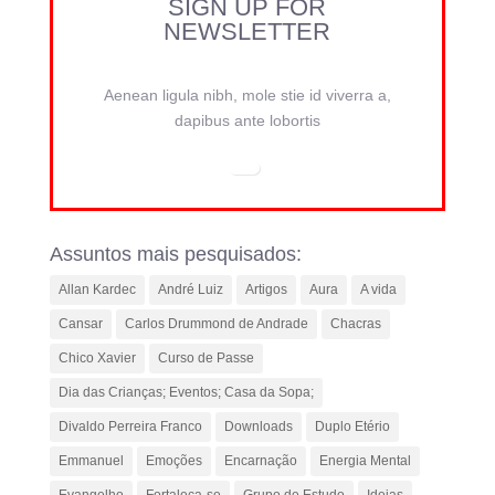
SIGN UP FOR
NEWSLETTER
Aenean ligula nibh, mole stie id viverra a,
dapibus ante lobortis
Assuntos mais pesquisados:
Allan Kardec
André Luiz
Artigos
Aura
A vida
Cansar
Carlos Drummond de Andrade
Chacras
Chico Xavier
Curso de Passe
Dia das Crianças; Eventos; Casa da Sopa;
Divaldo Perreira Franco
Downloads
Duplo Etério
Emmanuel
Emoções
Encarnação
Energia Mental