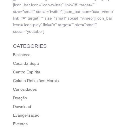
[icon_bar icon="icon-twitter" link="#" target=""
size="small" social="twitter"][icon_bar icon="icon-vimeo"
link="#" target="" size="small" social="vimeo"][icon_bar
icon="icon-play" link="#" target="" size="small"
social="youtube"]
CATEGORIES
Biblioteca
Casa da Sopa
Centro Espírita
Coluna Reflexões Morais
Curiosidades
Doação
Download
Evangelização
Eventos