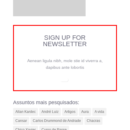
SIGN UP FOR
NEWSLETTER
Aenean ligula nibh, mole stie id viverra a,
dapibus ante lobortis
Assuntos mais pesquisados:
Allan Kardec
André Luiz
Artigos
Aura
A vida
Cansar
Carlos Drummond de Andrade
Chacras
Chico Xavier
Curso de Passe