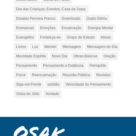
Dia das Crianças; Eventos; Casa da Sopa;
Divaldo Perreira Franco
Downloads
Duplo Etério
Emmanuel
Emoções
Encarnação
Energia Mental
Evangelho
Fortaleça-se
Grupo de Estudo
Ideias
Livros
Luz
Meimei
Mensagem
Mensagem do Dia
Mocidade Espírita
Novo Dia
Obras Básicas
Oração
Pensamento
Pensamento e Distância
Perispírito
Prece
Reencarnação
Reunião Pública
Revistas
Siga em Frente
solidão
Velocidade do Pensamento
Vidas de Júlio
Vontade