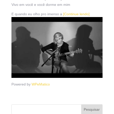
Vivo em você e você dorme em mim
E quando eu olho pro imenso a
[Continue lendo]
Powered by
WPeMatico