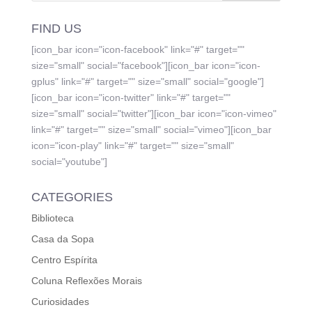
FIND US
[icon_bar icon="icon-facebook" link="#" target=""
size="small" social="facebook"][icon_bar icon="icon-
gplus" link="#" target="" size="small" social="google"]
[icon_bar icon="icon-twitter" link="#" target=""
size="small" social="twitter"][icon_bar icon="icon-vimeo"
link="#" target="" size="small" social="vimeo"][icon_bar
icon="icon-play" link="#" target="" size="small"
social="youtube"]
CATEGORIES
Biblioteca
Casa da Sopa
Centro Espírita
Coluna Reflexões Morais
Curiosidades