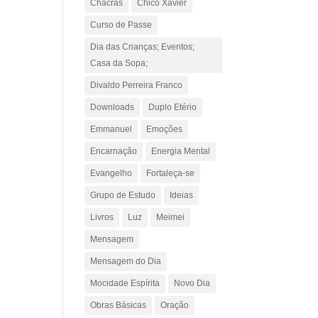
Chacras
Chico Xavier
Curso de Passe
Dia das Crianças; Eventos;
Casa da Sopa;
Divaldo Perreira Franco
Downloads
Duplo Etério
Emmanuel
Emoções
Encarnação
Energia Mental
Evangelho
Fortaleça-se
Grupo de Estudo
Ideias
Livros
Luz
Meimei
Mensagem
Mensagem do Dia
Mocidade Espírita
Novo Dia
Obras Básicas
Oração