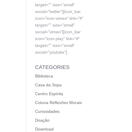
target="" size="small"
social="twitter"][icon_bar
icon="icon-vimeo" link="#"
target="" size="small"
social="vimeo"][icon_bar
icon="icon-play" link="#"
target="" size="small"
social="youtube"]
CATEGORIES
Biblioteca
Casa da Sopa
Centro Espírita
Coluna Reflexões Morais
Curiosidades
Doação
Download