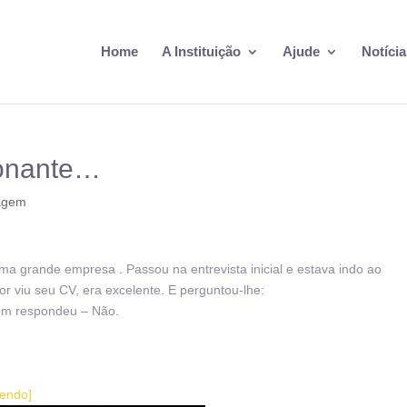
Home
A Instituição
Ajude
Notícia
ionante…
agem
ma grande empresa . Passou na entrevista inicial e estava indo ao
etor viu seu CV, era excelente. E perguntou-lhe:
vem respondeu – Não.
lendo]