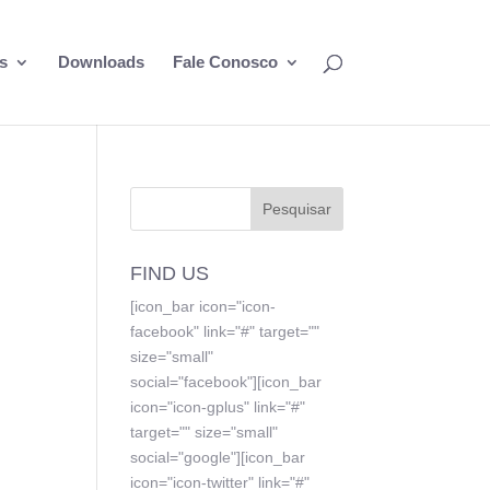
s
Downloads
Fale Conosco
FIND US
[icon_bar icon="icon-
facebook" link="#" target=""
size="small"
social="facebook"][icon_bar
icon="icon-gplus" link="#"
target="" size="small"
social="google"][icon_bar
icon="icon-twitter" link="#"