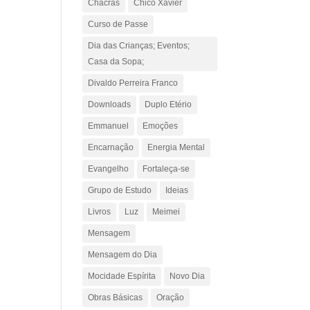
Chacras
Chico Xavier
Curso de Passe
Dia das Crianças; Eventos;
Casa da Sopa;
Divaldo Perreira Franco
Downloads
Duplo Etério
Emmanuel
Emoções
Encarnação
Energia Mental
Evangelho
Fortaleça-se
Grupo de Estudo
Ideias
Livros
Luz
Meimei
Mensagem
Mensagem do Dia
Mocidade Espírita
Novo Dia
Obras Básicas
Oração