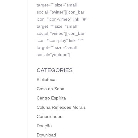
target="" size="small"
social="twitter"][icon_bar
icon="icon-vimeo" link="#"
target="" size="small"
social="vimeo"][icon_bar
icon="icon-play" link="#"
target="" size="small"
social="youtube"]
CATEGORIES
Biblioteca
Casa da Sopa
Centro Espírita
Coluna Reflexões Morais
Curiosidades
Doação
Download