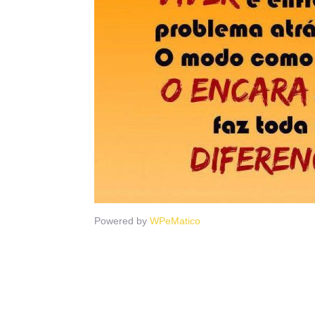
Powered by
WPeMatico