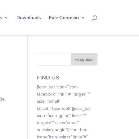
s
Downloads
Fale Conosco
FIND US
[icon_bar icon="icon-
facebook" link="#" target=""
de,
size="small"
social="facebook"][icon_bar
icon="icon-gplus" link="#"
target="" size="small"
social="google"][icon_bar
icon="icon-twitter" link="#"