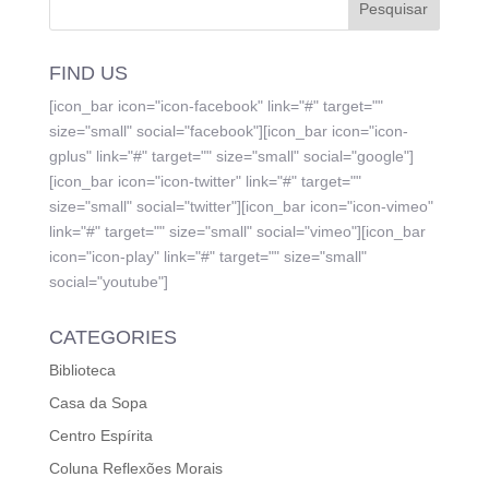
FIND US
[icon_bar icon="icon-facebook" link="#" target=""
size="small" social="facebook"][icon_bar icon="icon-
gplus" link="#" target="" size="small" social="google"]
[icon_bar icon="icon-twitter" link="#" target=""
size="small" social="twitter"][icon_bar icon="icon-vimeo"
link="#" target="" size="small" social="vimeo"][icon_bar
icon="icon-play" link="#" target="" size="small"
social="youtube"]
CATEGORIES
Biblioteca
Casa da Sopa
Centro Espírita
Coluna Reflexões Morais