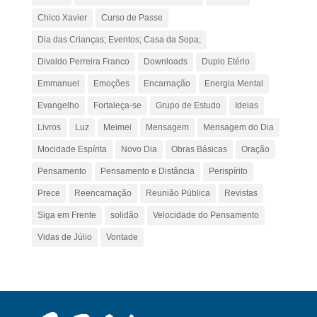
Chico Xavier
Curso de Passe
Dia das Crianças; Eventos; Casa da Sopa;
Divaldo Perreira Franco
Downloads
Duplo Etério
Emmanuel
Emoções
Encarnação
Energia Mental
Evangelho
Fortaleça-se
Grupo de Estudo
Ideias
Livros
Luz
Meimei
Mensagem
Mensagem do Dia
Mocidade Espírita
Novo Dia
Obras Básicas
Oração
Pensamento
Pensamento e Distância
Perispírito
Prece
Reencarnação
Reunião Pública
Revistas
Siga em Frente
solidão
Velocidade do Pensamento
Vidas de Júlio
Vontade