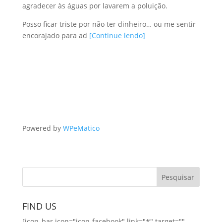
agradecer às águas por lavarem a poluição.
Posso ficar triste por não ter dinheiro… ou me sentir
encorajado para ad
[Continue lendo]
Powered by
WPeMatico
FIND US
[icon_bar icon="icon-facebook" link="#" target=""