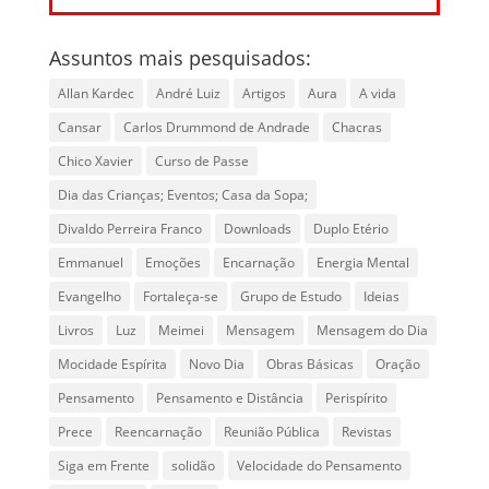
Assuntos mais pesquisados:
Allan Kardec
André Luiz
Artigos
Aura
A vida
Cansar
Carlos Drummond de Andrade
Chacras
Chico Xavier
Curso de Passe
Dia das Crianças; Eventos; Casa da Sopa;
Divaldo Perreira Franco
Downloads
Duplo Etério
Emmanuel
Emoções
Encarnação
Energia Mental
Evangelho
Fortaleça-se
Grupo de Estudo
Ideias
Livros
Luz
Meimei
Mensagem
Mensagem do Dia
Mocidade Espírita
Novo Dia
Obras Básicas
Oração
Pensamento
Pensamento e Distância
Perispírito
Prece
Reencarnação
Reunião Pública
Revistas
Siga em Frente
solidão
Velocidade do Pensamento