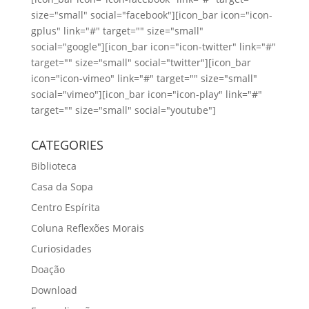
size="small" social="facebook"][icon_bar icon="icon-
gplus" link="#" target="" size="small"
social="google"][icon_bar icon="icon-twitter" link="#"
target="" size="small" social="twitter"][icon_bar
icon="icon-vimeo" link="#" target="" size="small"
social="vimeo"][icon_bar icon="icon-play" link="#"
target="" size="small" social="youtube"]
CATEGORIES
Biblioteca
Casa da Sopa
Centro Espírita
Coluna Reflexões Morais
Curiosidades
Doação
Download