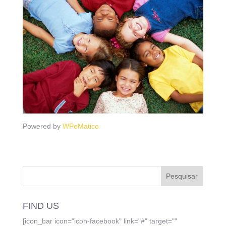
Powered by
WPeMatico
FIND US
[icon_bar icon="icon-facebook" link="#" target=""