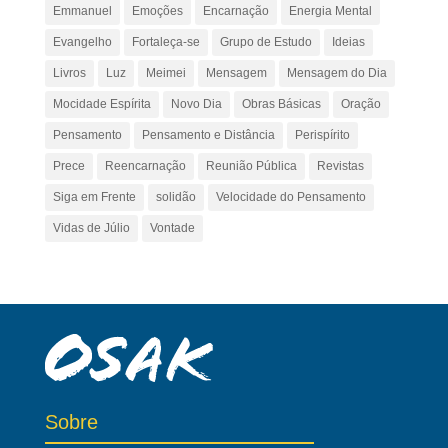
Emmanuel
Emoções
Encarnação
Energia Mental
Evangelho
Fortaleça-se
Grupo de Estudo
Ideias
Livros
Luz
Meimei
Mensagem
Mensagem do Dia
Mocidade Espírita
Novo Dia
Obras Básicas
Oração
Pensamento
Pensamento e Distância
Perispírito
Prece
Reencarnação
Reunião Pública
Revistas
Siga em Frente
solidão
Velocidade do Pensamento
Vidas de Júlio
Vontade
Sobre