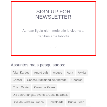
SIGN UP FOR
NEWSLETTER
Aenean ligula nibh, mole stie id viverra a,
dapibus ante lobortis
Assuntos mais pesquisados:
Allan Kardec
André Luiz
Artigos
Aura
A vida
Cansar
Carlos Drummond de Andrade
Chacras
Chico Xavier
Curso de Passe
Dia das Crianças; Eventos; Casa da Sopa;
Divaldo Perreira Franco
Downloads
Duplo Etério