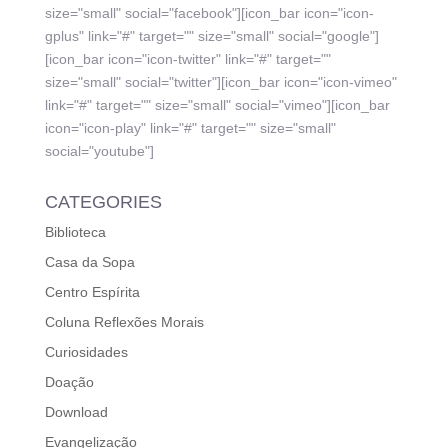
size="small" social="facebook"][icon_bar icon="icon-
gplus" link="#" target="" size="small" social="google"]
[icon_bar icon="icon-twitter" link="#" target=""
size="small" social="twitter"][icon_bar icon="icon-vimeo"
link="#" target="" size="small" social="vimeo"][icon_bar
icon="icon-play" link="#" target="" size="small"
social="youtube"]
CATEGORIES
Biblioteca
Casa da Sopa
Centro Espírita
Coluna Reflexões Morais
Curiosidades
Doação
Download
Evangelização