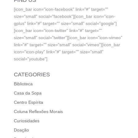
FIND US
[icon_bar icon="icon-facebook" link="#" target=""
size="small" social="facebook"][icon_bar icon="icon-
gplus" link="#" target="" size="small" social="google"]
[icon_bar icon="icon-twitter" link="#" target=""
size="small" social="twitter"][icon_bar icon="icon-vimeo"
link="#" target="" size="small" social="vimeo"][icon_bar
icon="icon-play" link="#" target="" size="small"
social="youtube"]
CATEGORIES
Biblioteca
Casa da Sopa
Centro Espírita
Coluna Reflexões Morais
Curiosidades
Doação