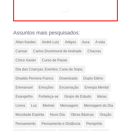
Assuntos mais pesquisados:
Allan Kardec
André Luiz
Artigos
Aura
A vida
Cansar
Carlos Drummond de Andrade
Chacras
Chico Xavier
Curso de Passe
Dia das Crianças; Eventos; Casa da Sopa;
Divaldo Perreira Franco
Downloads
Duplo Etério
Emmanuel
Emoções
Encarnação
Energia Mental
Evangelho
Fortaleça-se
Grupo de Estudo
Ideias
Livros
Luz
Meimei
Mensagem
Mensagem do Dia
Mocidade Espírita
Novo Dia
Obras Básicas
Oração
Pensamento
Pensamento e Distância
Perispírito