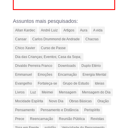
Assuntos mais pesquisados:
Allan Kardec
André Luiz
Artigos
Aura
A vida
Cansar
Carlos Drummond de Andrade
Chacras
Chico Xavier
Curso de Passe
Dia das Crianças; Eventos; Casa da Sopa;
Divaldo Perreira Franco
Downloads
Duplo Etério
Emmanuel
Emoções
Encarnação
Energia Mental
Evangelho
Fortaleça-se
Grupo de Estudo
Ideias
Livros
Luz
Meimei
Mensagem
Mensagem do Dia
Mocidade Espírita
Novo Dia
Obras Básicas
Oração
Pensamento
Pensamento e Distância
Perispírito
Prece
Reencarnação
Reunião Pública
Revistas
Siga em Frente
solidão
Velocidade do Pensamento