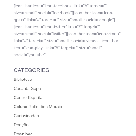
[icon_bar icon="icon-facebook" link="#" target=""
size="small" social="facebook"][icon_bar icon="icon-
gplus" link="#" target="" size="small" social="google"]
[icon_bar icon="icon-twitter" link="#" target=""
size="small" social="twitter"][icon_bar icon="icon-vimeo"
link="#" target="" size="small" social="vimeo"][icon_bar
icon="icon-play" link="#" target="" size="small"
social="youtube"]
CATEGORIES
Biblioteca
Casa da Sopa
Centro Espírita
Coluna Reflexões Morais
Curiosidades
Doação
Download