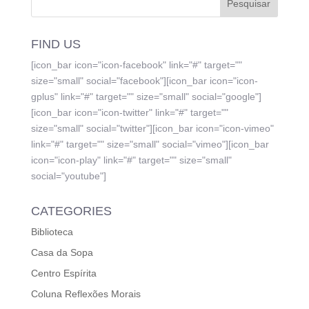
FIND US
[icon_bar icon="icon-facebook" link="#" target=""
size="small" social="facebook"][icon_bar icon="icon-
gplus" link="#" target="" size="small" social="google"]
[icon_bar icon="icon-twitter" link="#" target=""
size="small" social="twitter"][icon_bar icon="icon-vimeo"
link="#" target="" size="small" social="vimeo"][icon_bar
icon="icon-play" link="#" target="" size="small"
social="youtube"]
CATEGORIES
Biblioteca
Casa da Sopa
Centro Espírita
Coluna Reflexões Morais