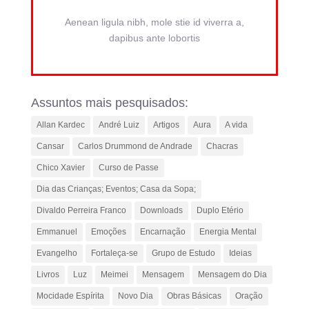
Aenean ligula nibh, mole stie id viverra a,
dapibus ante lobortis
Assuntos mais pesquisados:
Allan Kardec
André Luiz
Artigos
Aura
A vida
Cansar
Carlos Drummond de Andrade
Chacras
Chico Xavier
Curso de Passe
Dia das Crianças; Eventos; Casa da Sopa;
Divaldo Perreira Franco
Downloads
Duplo Etério
Emmanuel
Emoções
Encarnação
Energia Mental
Evangelho
Fortaleça-se
Grupo de Estudo
Ideias
Livros
Luz
Meimei
Mensagem
Mensagem do Dia
Mocidade Espírita
Novo Dia
Obras Básicas
Oração