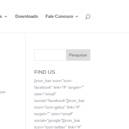
s
Downloads
Fale Conosco
FIND US
[icon_bar icon="icon-
facebook" link="#" target=""
 um
size="small"
social="facebook"][icon_bar
icon="icon-gplus" link="#"
target="" size="small"
social="google"][icon_bar
icon="icon-twitter" link="#"