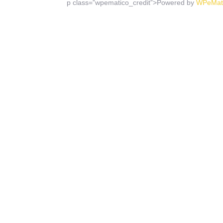
p class=”wpematico_credit”>
Powered by
WPeMat