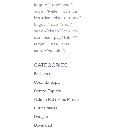
target="" size="small"
social="twitter"][icon_bar
icon="icon-vimeo" link="#"
target="" size="small"
social="vimeo"][icon_bar
icon="icon-play" link="#"
target="" size="small"
social="youtube"]
CATEGORIES
Biblioteca
Casa da Sopa
Centro Espírita
Coluna Reflexões Morais
Curiosidades
Doação
Download