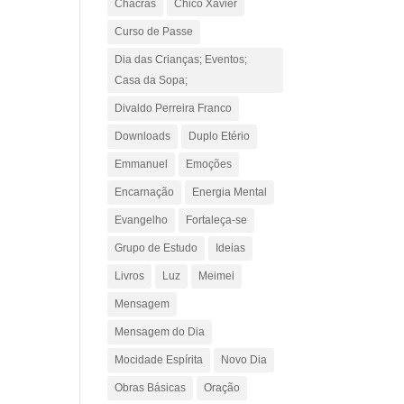
Chacras
Chico Xavier
Curso de Passe
Dia das Crianças; Eventos;
Casa da Sopa;
Divaldo Perreira Franco
Downloads
Duplo Etério
Emmanuel
Emoções
Encarnação
Energia Mental
Evangelho
Fortaleça-se
Grupo de Estudo
Ideias
Livros
Luz
Meimei
Mensagem
Mensagem do Dia
Mocidade Espírita
Novo Dia
Obras Básicas
Oração