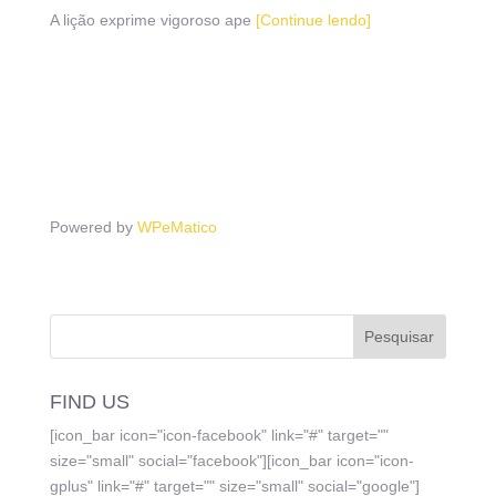
A lição exprime vigoroso ape
[Continue lendo]
Powered by
WPeMatico
FIND US
[icon_bar icon="icon-facebook" link="#" target=""
size="small" social="facebook"][icon_bar icon="icon-
gplus" link="#" target="" size="small" social="google"]