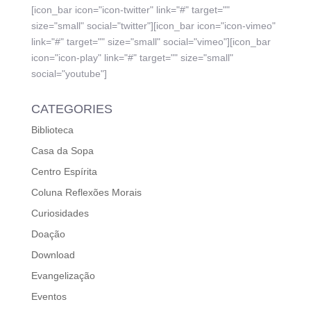
[icon_bar icon="icon-twitter" link="#" target=""
size="small" social="twitter"][icon_bar icon="icon-vimeo"
link="#" target="" size="small" social="vimeo"][icon_bar
icon="icon-play" link="#" target="" size="small"
social="youtube"]
CATEGORIES
Biblioteca
Casa da Sopa
Centro Espírita
Coluna Reflexões Morais
Curiosidades
Doação
Download
Evangelização
Eventos