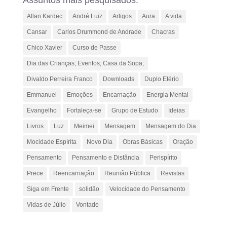
Assuntos mais pesquisados:
Allan Kardec
André Luiz
Artigos
Aura
A vida
Cansar
Carlos Drummond de Andrade
Chacras
Chico Xavier
Curso de Passe
Dia das Crianças; Eventos; Casa da Sopa;
Divaldo Perreira Franco
Downloads
Duplo Etério
Emmanuel
Emoções
Encarnação
Energia Mental
Evangelho
Fortaleça-se
Grupo de Estudo
Ideias
Livros
Luz
Meimei
Mensagem
Mensagem do Dia
Mocidade Espírita
Novo Dia
Obras Básicas
Oração
Pensamento
Pensamento e Distância
Perispírito
Prece
Reencarnação
Reunião Pública
Revistas
Siga em Frente
solidão
Velocidade do Pensamento
Vidas de Júlio
Vontade