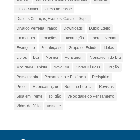
Chico Xavier
Curso de Passe
Dia das Crianças; Eventos; Casa da Sopa;
Divaldo Perreira Franco
Downloads
Duplo Etério
Emmanuel
Emoções
Encarnação
Energia Mental
Evangelho
Fortaleça-se
Grupo de Estudo
Ideias
Livros
Luz
Meimei
Mensagem
Mensagem do Dia
Mocidade Espírita
Novo Dia
Obras Básicas
Oração
Pensamento
Pensamento e Distância
Perispírito
Prece
Reencarnação
Reunião Pública
Revistas
Siga em Frente
solidão
Velocidade do Pensamento
Vidas de Júlio
Vontade