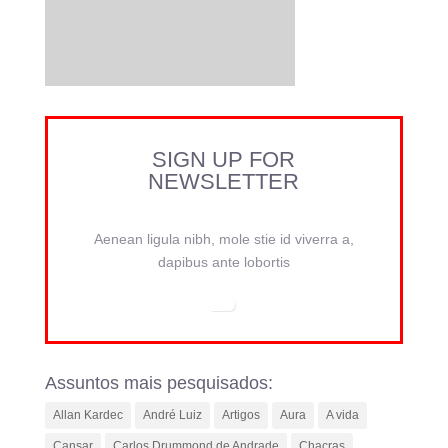
SIGN UP FOR
NEWSLETTER
Aenean ligula nibh, mole stie id viverra a,
dapibus ante lobortis
Assuntos mais pesquisados:
Allan Kardec
André Luiz
Artigos
Aura
A vida
Cansar
Carlos Drummond de Andrade
Chacras