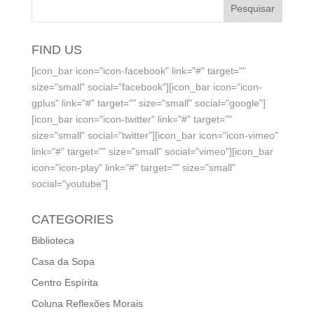
FIND US
[icon_bar icon="icon-facebook" link="#" target=""
size="small" social="facebook"][icon_bar icon="icon-
gplus" link="#" target="" size="small" social="google"]
[icon_bar icon="icon-twitter" link="#" target=""
size="small" social="twitter"][icon_bar icon="icon-vimeo"
link="#" target="" size="small" social="vimeo"][icon_bar
icon="icon-play" link="#" target="" size="small"
social="youtube"]
CATEGORIES
Biblioteca
Casa da Sopa
Centro Espírita
Coluna Reflexões Morais