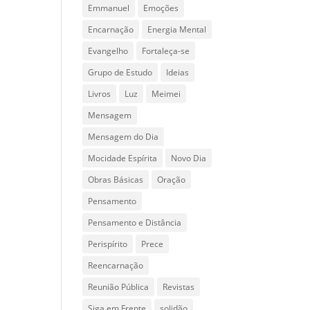
Emmanuel
Emoções
Encarnação
Energia Mental
Evangelho
Fortaleça-se
Grupo de Estudo
Ideias
Livros
Luz
Meimei
Mensagem
Mensagem do Dia
Mocidade Espírita
Novo Dia
Obras Básicas
Oração
Pensamento
Pensamento e Distância
Perispírito
Prece
Reencarnação
Reunião Pública
Revistas
Siga em Frente
solidão