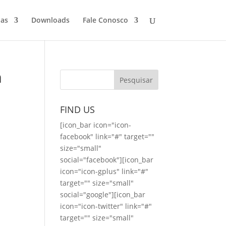
ias
Downloads
Fale Conosco
m
FIND US
[icon_bar icon="icon-
facebook" link="#" target=""
size="small"
social="facebook"][icon_bar
icon="icon-gplus" link="#"
target="" size="small"
social="google"][icon_bar
icon="icon-twitter" link="#"
target="" size="small"