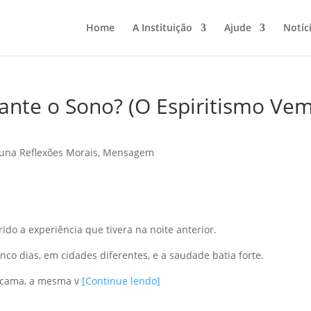
Home
A Instituição
Ajude
Notíc
nte o Sono? (O Espiritismo Ve
una Reflexões Morais
,
Mensagem
do a experiência que tivera na noite anterior.
co dias, em cidades diferentes, e a saudade batia forte.
a cama, a mesma v
[Continue lendo]