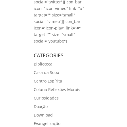
social="twitter"][icon_bar
icon="icon-vimeo" link="#"
target="" size="small"
social="vimeo"][icon_bar
icon="icon-play" link="#"
target="" size="small"
social="youtube"]
CATEGORIES
Biblioteca
Casa da Sopa
Centro Espírita
Coluna Reflexões Morais
Curiosidades
Doação
Download
Evangelização