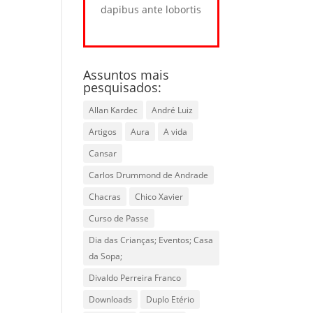
dapibus ante lobortis
Assuntos mais
pesquisados:
Allan Kardec
André Luiz
Artigos
Aura
A vida
Cansar
Carlos Drummond de Andrade
Chacras
Chico Xavier
Curso de Passe
Dia das Crianças; Eventos; Casa
da Sopa;
Divaldo Perreira Franco
Downloads
Duplo Etério