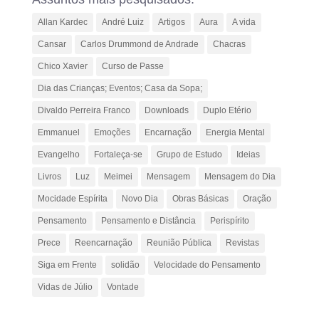
Allan Kardec
André Luiz
Artigos
Aura
A vida
Cansar
Carlos Drummond de Andrade
Chacras
Chico Xavier
Curso de Passe
Dia das Crianças; Eventos; Casa da Sopa;
Divaldo Perreira Franco
Downloads
Duplo Etério
Emmanuel
Emoções
Encarnação
Energia Mental
Evangelho
Fortaleça-se
Grupo de Estudo
Ideias
Livros
Luz
Meimei
Mensagem
Mensagem do Dia
Mocidade Espírita
Novo Dia
Obras Básicas
Oração
Pensamento
Pensamento e Distância
Perispírito
Prece
Reencarnação
Reunião Pública
Revistas
Siga em Frente
solidão
Velocidade do Pensamento
Vidas de Júlio
Vontade