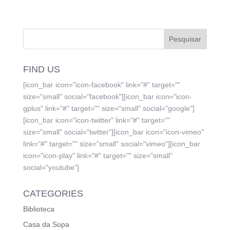
FIND US
[icon_bar icon="icon-facebook" link="#" target=""
size="small" social="facebook"][icon_bar icon="icon-
gplus" link="#" target="" size="small" social="google"]
[icon_bar icon="icon-twitter" link="#" target=""
size="small" social="twitter"][icon_bar icon="icon-vimeo"
link="#" target="" size="small" social="vimeo"][icon_bar
icon="icon-play" link="#" target="" size="small"
social="youtube"]
CATEGORIES
Biblioteca
Casa da Sopa