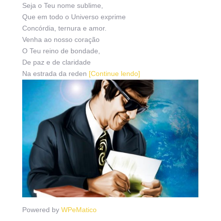
Seja o Teu nome sublime,
Que em todo o Universo exprime
Concórdia, ternura e amor.
Venha ao nosso coração
O Teu reino de bondade,
De paz e de claridade
Na estrada da reden
[Continue lendo]
Powered by
WPeMatico