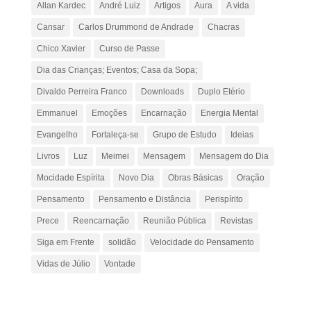
Allan Kardec
André Luiz
Artigos
Aura
A vida
Cansar
Carlos Drummond de Andrade
Chacras
Chico Xavier
Curso de Passe
Dia das Crianças; Eventos; Casa da Sopa;
Divaldo Perreira Franco
Downloads
Duplo Etério
Emmanuel
Emoções
Encarnação
Energia Mental
Evangelho
Fortaleça-se
Grupo de Estudo
Ideias
Livros
Luz
Meimei
Mensagem
Mensagem do Dia
Mocidade Espírita
Novo Dia
Obras Básicas
Oração
Pensamento
Pensamento e Distância
Perispírito
Prece
Reencarnação
Reunião Pública
Revistas
Siga em Frente
solidão
Velocidade do Pensamento
Vidas de Júlio
Vontade