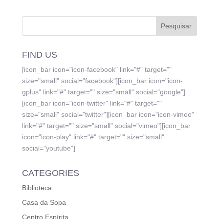
FIND US
[icon_bar icon="icon-facebook" link="#" target=""
size="small" social="facebook"][icon_bar icon="icon-
gplus" link="#" target="" size="small" social="google"]
[icon_bar icon="icon-twitter" link="#" target=""
size="small" social="twitter"][icon_bar icon="icon-vimeo"
link="#" target="" size="small" social="vimeo"][icon_bar
icon="icon-play" link="#" target="" size="small"
social="youtube"]
CATEGORIES
Biblioteca
Casa da Sopa
Centro Espírita