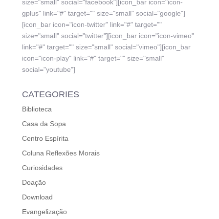
size="small" social="facebook"][icon_bar icon="icon-
gplus" link="#" target="" size="small" social="google"]
[icon_bar icon="icon-twitter" link="#" target=""
size="small" social="twitter"][icon_bar icon="icon-vimeo"
link="#" target="" size="small" social="vimeo"][icon_bar
icon="icon-play" link="#" target="" size="small"
social="youtube"]
CATEGORIES
Biblioteca
Casa da Sopa
Centro Espírita
Coluna Reflexões Morais
Curiosidades
Doação
Download
Evangelização