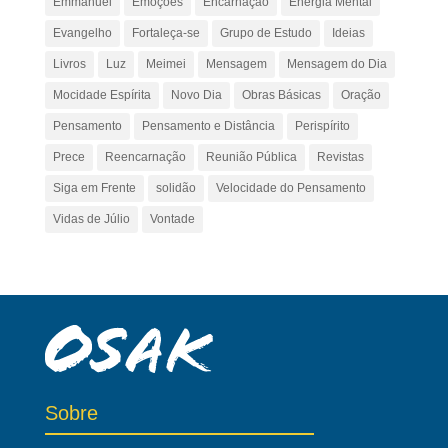
Emmanuel
Emoções
Encarnação
Energia Mental
Evangelho
Fortaleça-se
Grupo de Estudo
Ideias
Livros
Luz
Meimei
Mensagem
Mensagem do Dia
Mocidade Espírita
Novo Dia
Obras Básicas
Oração
Pensamento
Pensamento e Distância
Perispírito
Prece
Reencarnação
Reunião Pública
Revistas
Siga em Frente
solidão
Velocidade do Pensamento
Vidas de Júlio
Vontade
Sobre