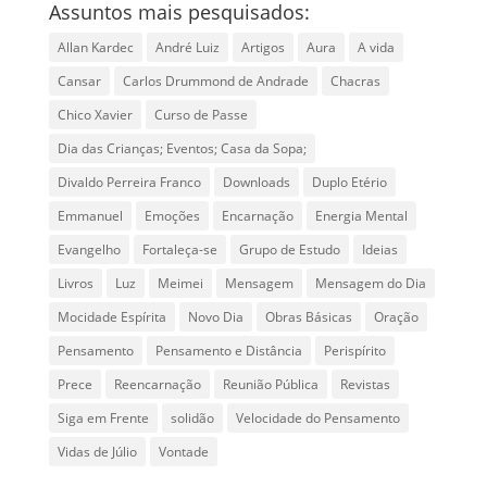
Assuntos mais pesquisados:
Allan Kardec
André Luiz
Artigos
Aura
A vida
Cansar
Carlos Drummond de Andrade
Chacras
Chico Xavier
Curso de Passe
Dia das Crianças; Eventos; Casa da Sopa;
Divaldo Perreira Franco
Downloads
Duplo Etério
Emmanuel
Emoções
Encarnação
Energia Mental
Evangelho
Fortaleça-se
Grupo de Estudo
Ideias
Livros
Luz
Meimei
Mensagem
Mensagem do Dia
Mocidade Espírita
Novo Dia
Obras Básicas
Oração
Pensamento
Pensamento e Distância
Perispírito
Prece
Reencarnação
Reunião Pública
Revistas
Siga em Frente
solidão
Velocidade do Pensamento
Vidas de Júlio
Vontade