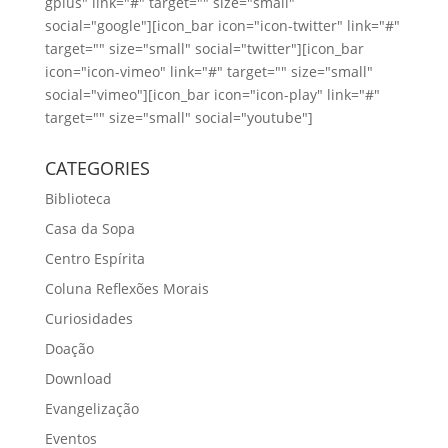
gplus" link="#" target="" size="small"
social="google"][icon_bar icon="icon-twitter" link="#"
target="" size="small" social="twitter"][icon_bar
icon="icon-vimeo" link="#" target="" size="small"
social="vimeo"][icon_bar icon="icon-play" link="#"
target="" size="small" social="youtube"]
CATEGORIES
Biblioteca
Casa da Sopa
Centro Espírita
Coluna Reflexões Morais
Curiosidades
Doação
Download
Evangelização
Eventos