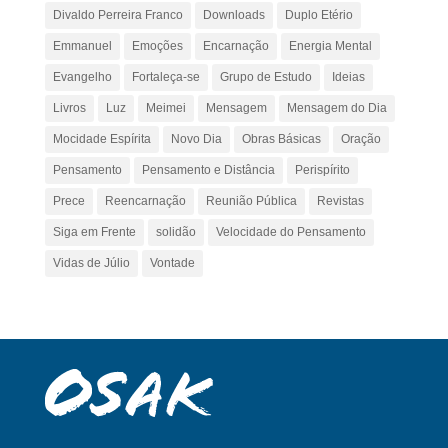
Divaldo Perreira Franco
Downloads
Duplo Etério
Emmanuel
Emoções
Encarnação
Energia Mental
Evangelho
Fortaleça-se
Grupo de Estudo
Ideias
Livros
Luz
Meimei
Mensagem
Mensagem do Dia
Mocidade Espírita
Novo Dia
Obras Básicas
Oração
Pensamento
Pensamento e Distância
Perispírito
Prece
Reencarnação
Reunião Pública
Revistas
Siga em Frente
solidão
Velocidade do Pensamento
Vidas de Júlio
Vontade