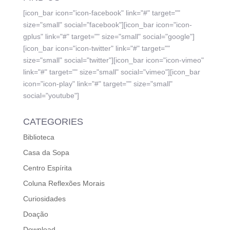
[icon_bar icon="icon-facebook" link="#" target=""
size="small" social="facebook"][icon_bar icon="icon-
gplus" link="#" target="" size="small" social="google"]
[icon_bar icon="icon-twitter" link="#" target=""
size="small" social="twitter"][icon_bar icon="icon-vimeo"
link="#" target="" size="small" social="vimeo"][icon_bar
icon="icon-play" link="#" target="" size="small"
social="youtube"]
CATEGORIES
Biblioteca
Casa da Sopa
Centro Espírita
Coluna Reflexões Morais
Curiosidades
Doação
Download