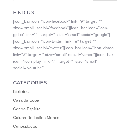
FIND US
[icon_bar icon="icon-facebook" link="#" target=""
size="small" social="facebook"][icon_bar icon="icon-
gplus" link="#" target="" size="small" social="google"]
[icon_bar icon="icon-twitter" link="#" target=""
size="small" social="twitter"][icon_bar icon="icon-vimeo"
link="#" target="" size="small" social="vimeo"][icon_bar
icon="icon-play" link="#" target="" size="small"
social="youtube"]
CATEGORIES
Biblioteca
Casa da Sopa
Centro Espírita
Coluna Reflexões Morais
Curiosidades