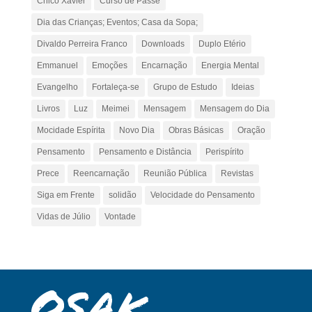
Chico Xavier
Curso de Passe
Dia das Crianças; Eventos; Casa da Sopa;
Divaldo Perreira Franco
Downloads
Duplo Etério
Emmanuel
Emoções
Encarnação
Energia Mental
Evangelho
Fortaleça-se
Grupo de Estudo
Ideias
Livros
Luz
Meimei
Mensagem
Mensagem do Dia
Mocidade Espírita
Novo Dia
Obras Básicas
Oração
Pensamento
Pensamento e Distância
Perispírito
Prece
Reencarnação
Reunião Pública
Revistas
Siga em Frente
solidão
Velocidade do Pensamento
Vidas de Júlio
Vontade