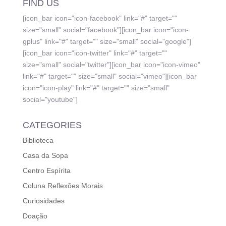
FIND US
[icon_bar icon="icon-facebook" link="#" target=""
size="small" social="facebook"][icon_bar icon="icon-
gplus" link="#" target="" size="small" social="google"]
[icon_bar icon="icon-twitter" link="#" target=""
size="small" social="twitter"][icon_bar icon="icon-vimeo"
link="#" target="" size="small" social="vimeo"][icon_bar
icon="icon-play" link="#" target="" size="small"
social="youtube"]
CATEGORIES
Biblioteca
Casa da Sopa
Centro Espírita
Coluna Reflexões Morais
Curiosidades
Doação