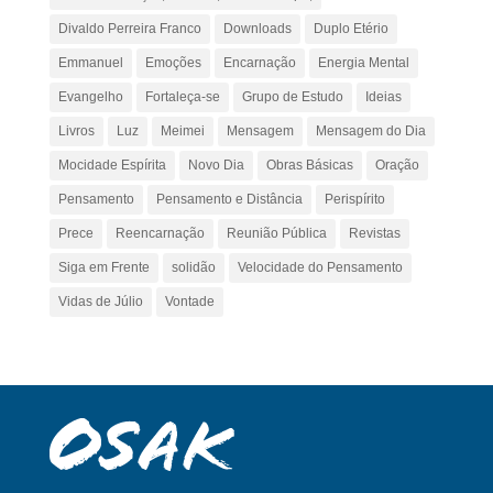
Divaldo Perreira Franco
Downloads
Duplo Etério
Emmanuel
Emoções
Encarnação
Energia Mental
Evangelho
Fortaleça-se
Grupo de Estudo
Ideias
Livros
Luz
Meimei
Mensagem
Mensagem do Dia
Mocidade Espírita
Novo Dia
Obras Básicas
Oração
Pensamento
Pensamento e Distância
Perispírito
Prece
Reencarnação
Reunião Pública
Revistas
Siga em Frente
solidão
Velocidade do Pensamento
Vidas de Júlio
Vontade