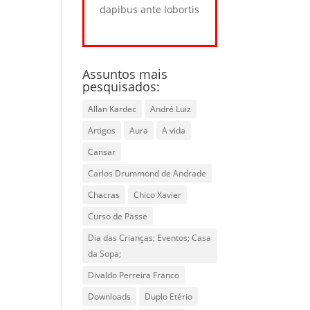
dapibus ante lobortis
Assuntos mais
pesquisados:
Allan Kardec
André Luiz
Artigos
Aura
A vida
Cansar
Carlos Drummond de Andrade
Chacras
Chico Xavier
Curso de Passe
Dia das Crianças; Eventos; Casa
da Sopa;
Divaldo Perreira Franco
Downloads
Duplo Etério