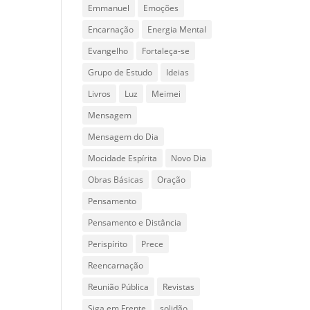
Emmanuel
Emoções
Encarnação
Energia Mental
Evangelho
Fortaleça-se
Grupo de Estudo
Ideias
Livros
Luz
Meimei
Mensagem
Mensagem do Dia
Mocidade Espírita
Novo Dia
Obras Básicas
Oração
Pensamento
Pensamento e Distância
Perispírito
Prece
Reencarnação
Reunião Pública
Revistas
Siga em Frente
solidão