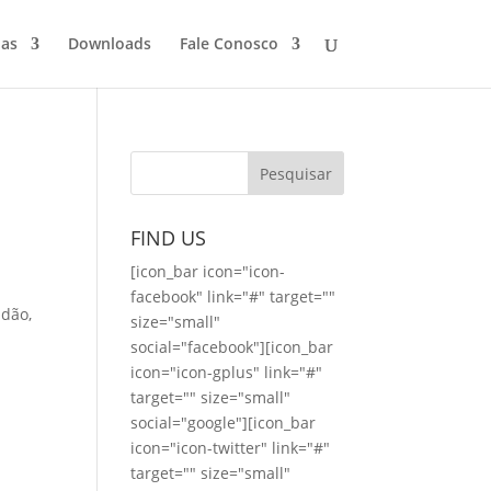
ias
Downloads
Fale Conosco
FIND US
[icon_bar icon="icon-
facebook" link="#" target=""
idão,
size="small"
social="facebook"][icon_bar
icon="icon-gplus" link="#"
target="" size="small"
social="google"][icon_bar
icon="icon-twitter" link="#"
target="" size="small"