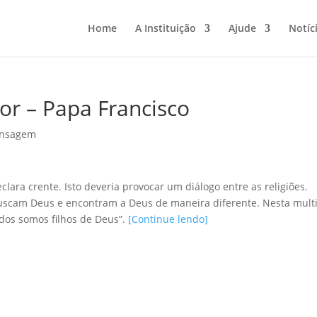
Home
A Instituição
Ajude
Notíc
or – Papa Francisco
nsagem
clara crente. Isto deveria provocar um diálogo entre as religiões.
uscam Deus e encontram a Deus de maneira diferente. Nesta mult
odos somos filhos de Deus”.
[Continue lendo]