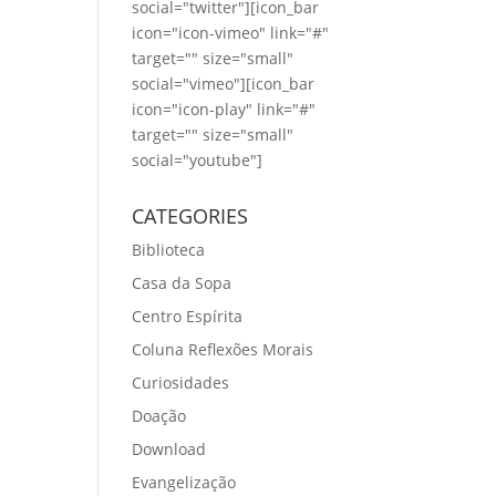
social="twitter"][icon_bar
icon="icon-vimeo" link="#"
target="" size="small"
social="vimeo"][icon_bar
icon="icon-play" link="#"
target="" size="small"
social="youtube"]
CATEGORIES
Biblioteca
Casa da Sopa
Centro Espírita
Coluna Reflexões Morais
Curiosidades
Doação
Download
Evangelização