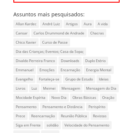
Assuntos mais pesquisados:
Allan Kardec
André Luiz
Artigos
Aura
A vida
Cansar
Carlos Drummond de Andrade
Chacras
Chico Xavier
Curso de Passe
Dia das Crianças; Eventos; Casa da Sopa;
Divaldo Perreira Franco
Downloads
Duplo Etério
Emmanuel
Emoções
Encarnação
Energia Mental
Evangelho
Fortaleça-se
Grupo de Estudo
Ideias
Livros
Luz
Meimei
Mensagem
Mensagem do Dia
Mocidade Espírita
Novo Dia
Obras Básicas
Oração
Pensamento
Pensamento e Distância
Perispírito
Prece
Reencarnação
Reunião Pública
Revistas
Siga em Frente
solidão
Velocidade do Pensamento