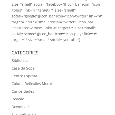
size="small" social="facebook"][icon_bar icon="icon-
gplus" link="#" target="" size="small"
social="google"][icon_bar icon="icon-twitter" link="#"
target="" size="small" social="twitter"][icon_bar
icon="icon-vimeo" link="#" target="" size="small"
social="vimeo"][icon_bar icon="icon-play" link="#"
target="" size="small" social="youtube"]
CATEGORIES
Biblioteca
Casa da Sopa
Centro Espírita
Coluna Reflexões Morais
Curiosidades
Doação
Download
Evangelização