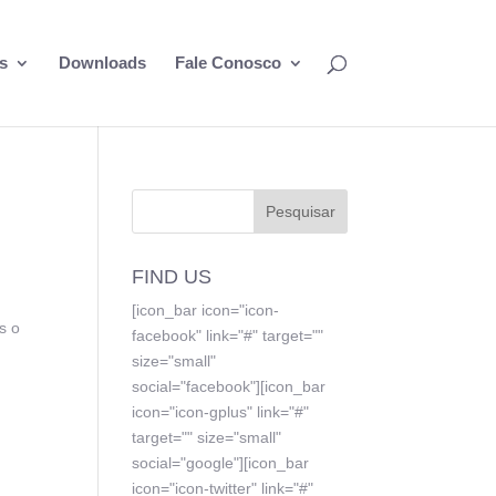
s
Downloads
Fale Conosco
FIND US
[icon_bar icon="icon-
s o
facebook" link="#" target=""
size="small"
social="facebook"][icon_bar
icon="icon-gplus" link="#"
target="" size="small"
social="google"][icon_bar
icon="icon-twitter" link="#"