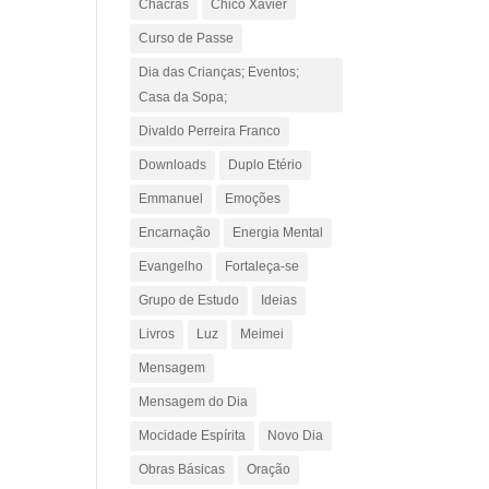
Chacras
Chico Xavier
Curso de Passe
Dia das Crianças; Eventos;
Casa da Sopa;
Divaldo Perreira Franco
Downloads
Duplo Etério
Emmanuel
Emoções
Encarnação
Energia Mental
Evangelho
Fortaleça-se
Grupo de Estudo
Ideias
Livros
Luz
Meimei
Mensagem
Mensagem do Dia
Mocidade Espírita
Novo Dia
Obras Básicas
Oração