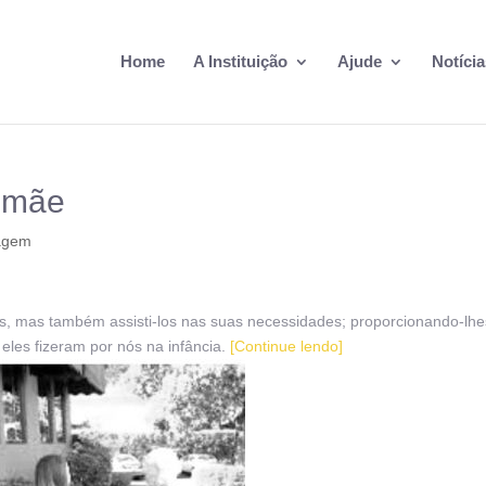
Home
A Instituição
Ajude
Notícia
a mãe
agem
s, mas também assisti-los nas suas necessidades; proporcionando-lhe
 eles fizeram por nós na infância.
[Continue lendo]