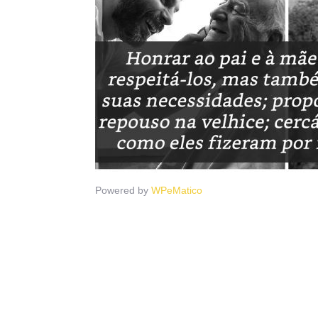
Powered by
WPeMatico