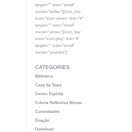
target="" size="small"
social="twitter"][icon_bar
icon="icon-vimeo" link="#"
target="" size="small"
social="vimeo"][icon_bar
icon="icon-play" link="#"
target="" size="small"
social="youtube"]
CATEGORIES
Biblioteca
Casa da Sopa
Centro Espírita
Coluna Reflexões Morais
Curiosidades
Doação
Download