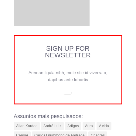
SIGN UP FOR
NEWSLETTER
Aenean ligula nibh, mole stie id viverra a,
dapibus ante lobortis
Assuntos mais pesquisados:
Allan Kardec
André Luiz
Artigos
Aura
A vida
Cansar
Carlos Drummond de Andrade
Chacras