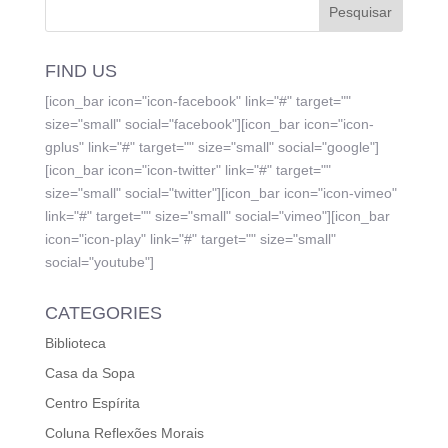
FIND US
[icon_bar icon="icon-facebook" link="#" target=""
size="small" social="facebook"][icon_bar icon="icon-
gplus" link="#" target="" size="small" social="google"]
[icon_bar icon="icon-twitter" link="#" target=""
size="small" social="twitter"][icon_bar icon="icon-vimeo"
link="#" target="" size="small" social="vimeo"][icon_bar
icon="icon-play" link="#" target="" size="small"
social="youtube"]
CATEGORIES
Biblioteca
Casa da Sopa
Centro Espírita
Coluna Reflexões Morais