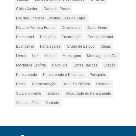
Chico Xavier
Curso de Passe
Dia das Crianças; Eventos; Casa da Sopa;
Divaldo Perreira Franco
Downloads
Duplo Etério
Emmanuel
Emoções
Encarnação
Energia Mental
Evangelho
Fortaleça-se
Grupo de Estudo
Ideias
Livros
Luz
Meimei
Mensagem
Mensagem do Dia
Mocidade Espírita
Novo Dia
Obras Básicas
Oração
Pensamento
Pensamento e Distância
Perispírito
Prece
Reencarnação
Reunião Pública
Revistas
Siga em Frente
solidão
Velocidade do Pensamento
Vidas de Júlio
Vontade