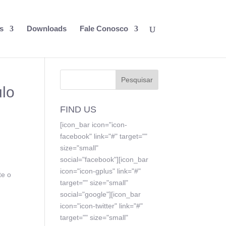
s
Downloads
Fale Conosco
ulo
FIND US
[icon_bar icon="icon-
facebook" link="#" target=""
size="small"
social="facebook"][icon_bar
icon="icon-gplus" link="#"
te o
target="" size="small"
social="google"][icon_bar
icon="icon-twitter" link="#"
target="" size="small"