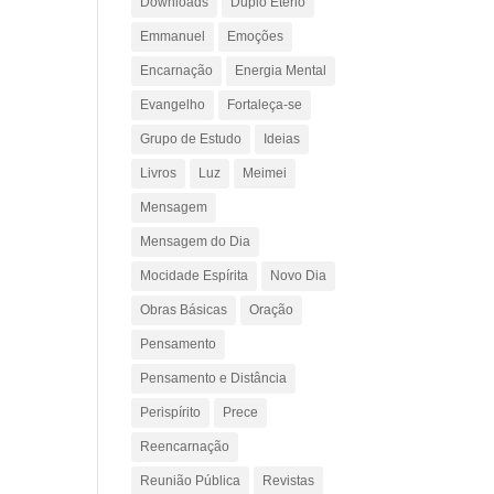
Downloads
Duplo Etério
Emmanuel
Emoções
Encarnação
Energia Mental
Evangelho
Fortaleça-se
Grupo de Estudo
Ideias
Livros
Luz
Meimei
Mensagem
Mensagem do Dia
Mocidade Espírita
Novo Dia
Obras Básicas
Oração
Pensamento
Pensamento e Distância
Perispírito
Prece
Reencarnação
Reunião Pública
Revistas