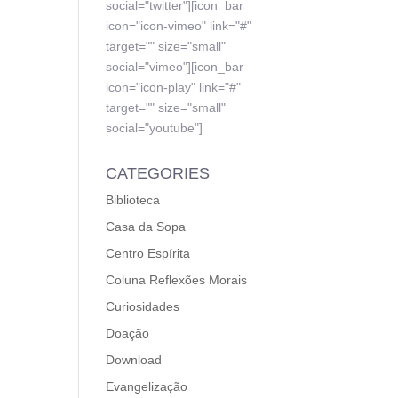
social="twitter"][icon_bar
icon="icon-vimeo" link="#"
target="" size="small"
social="vimeo"][icon_bar
icon="icon-play" link="#"
target="" size="small"
social="youtube"]
CATEGORIES
Biblioteca
Casa da Sopa
Centro Espírita
Coluna Reflexões Morais
Curiosidades
Doação
Download
Evangelização