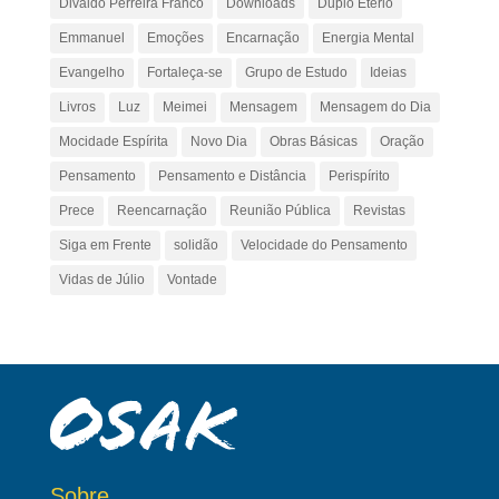
Divaldo Perreira Franco
Downloads
Duplo Etério
Emmanuel
Emoções
Encarnação
Energia Mental
Evangelho
Fortaleça-se
Grupo de Estudo
Ideias
Livros
Luz
Meimei
Mensagem
Mensagem do Dia
Mocidade Espírita
Novo Dia
Obras Básicas
Oração
Pensamento
Pensamento e Distância
Perispírito
Prece
Reencarnação
Reunião Pública
Revistas
Siga em Frente
solidão
Velocidade do Pensamento
Vidas de Júlio
Vontade
Sobre