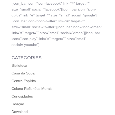
[icon_bar icon="icon-facebook" link="#" target=""
size="small" social="facebook"][icon_bar icon="icon-
gplus" link="#" target="" size="small" social="google"]
[icon_bar icon="icon-twitter" link="#" target=""
size="small" social="twitter"][icon_bar icon="icon-vimeo"
link="#" target="" size="small" social="vimeo"][icon_bar
icon="icon-play" link="#" target="" size="small"
social="youtube"]
CATEGORIES
Biblioteca
Casa da Sopa
Centro Espírita
Coluna Reflexões Morais
Curiosidades
Doação
Download