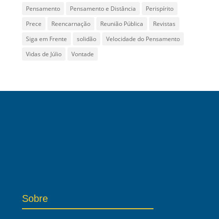
Pensamento
Pensamento e Distância
Perispírito
Prece
Reencarnação
Reunião Pública
Revistas
Siga em Frente
solidão
Velocidade do Pensamento
Vidas de Júlio
Vontade
Sobre