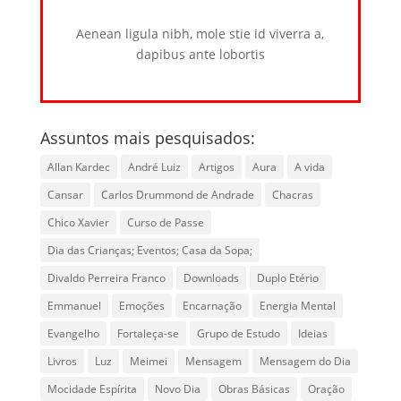
Aenean ligula nibh, mole stie id viverra a,
dapibus ante lobortis
Assuntos mais pesquisados:
Allan Kardec
André Luiz
Artigos
Aura
A vida
Cansar
Carlos Drummond de Andrade
Chacras
Chico Xavier
Curso de Passe
Dia das Crianças; Eventos; Casa da Sopa;
Divaldo Perreira Franco
Downloads
Duplo Etério
Emmanuel
Emoções
Encarnação
Energia Mental
Evangelho
Fortaleça-se
Grupo de Estudo
Ideias
Livros
Luz
Meimei
Mensagem
Mensagem do Dia
Mocidade Espírita
Novo Dia
Obras Básicas
Oração