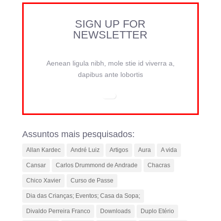
SIGN UP FOR
NEWSLETTER
Aenean ligula nibh, mole stie id viverra a,
dapibus ante lobortis
Assuntos mais pesquisados:
Allan Kardec
André Luiz
Artigos
Aura
A vida
Cansar
Carlos Drummond de Andrade
Chacras
Chico Xavier
Curso de Passe
Dia das Crianças; Eventos; Casa da Sopa;
Divaldo Perreira Franco
Downloads
Duplo Etério