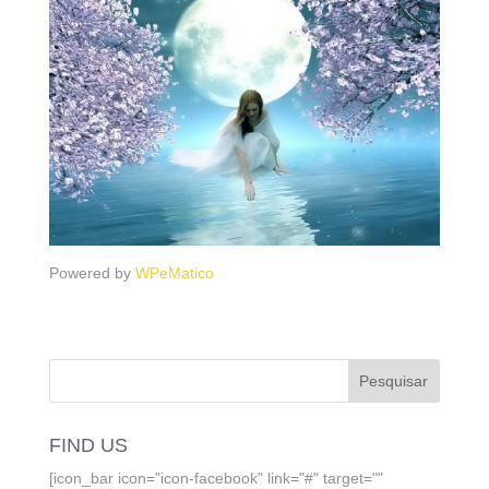
Powered by
WPeMatico
FIND US
[icon_bar icon="icon-facebook" link="#" target=""