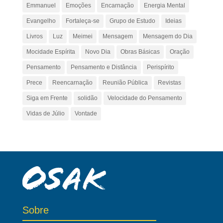
Emmanuel
Emoções
Encarnação
Energia Mental
Evangelho
Fortaleça-se
Grupo de Estudo
Ideias
Livros
Luz
Meimei
Mensagem
Mensagem do Dia
Mocidade Espírita
Novo Dia
Obras Básicas
Oração
Pensamento
Pensamento e Distância
Perispírito
Prece
Reencarnação
Reunião Pública
Revistas
Siga em Frente
solidão
Velocidade do Pensamento
Vidas de Júlio
Vontade
Sobre