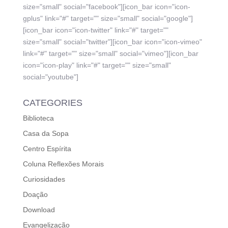
size="small" social="facebook"][icon_bar icon="icon-
gplus" link="#" target="" size="small" social="google"]
[icon_bar icon="icon-twitter" link="#" target=""
size="small" social="twitter"][icon_bar icon="icon-vimeo"
link="#" target="" size="small" social="vimeo"][icon_bar
icon="icon-play" link="#" target="" size="small"
social="youtube"]
CATEGORIES
Biblioteca
Casa da Sopa
Centro Espírita
Coluna Reflexões Morais
Curiosidades
Doação
Download
Evangelização