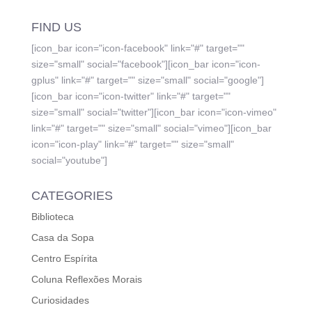
FIND US
[icon_bar icon="icon-facebook" link="#" target=""
size="small" social="facebook"][icon_bar icon="icon-
gplus" link="#" target="" size="small" social="google"]
[icon_bar icon="icon-twitter" link="#" target=""
size="small" social="twitter"][icon_bar icon="icon-vimeo"
link="#" target="" size="small" social="vimeo"][icon_bar
icon="icon-play" link="#" target="" size="small"
social="youtube"]
CATEGORIES
Biblioteca
Casa da Sopa
Centro Espírita
Coluna Reflexões Morais
Curiosidades