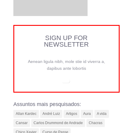
SIGN UP FOR
NEWSLETTER
Aenean ligula nibh, mole stie id viverra a,
dapibus ante lobortis
Assuntos mais pesquisados:
Allan Kardec
André Luiz
Artigos
Aura
A vida
Cansar
Carlos Drummond de Andrade
Chacras
Chico Xavier
Curso de Passe