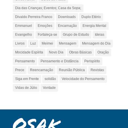
Dia das Crianças; Eventos; Casa da Sopa;
Divaldo Perreira Franco
Downloads
Duplo Etério
Emmanuel
Emoções
Encarnação
Energia Mental
Evangelho
Fortaleça-se
Grupo de Estudo
Ideias
Livros
Luz
Meimei
Mensagem
Mensagem do Dia
Mocidade Espírita
Novo Dia
Obras Básicas
Oração
Pensamento
Pensamento e Distância
Perispírito
Prece
Reencarnação
Reunião Pública
Revistas
Siga em Frente
solidão
Velocidade do Pensamento
Vidas de Júlio
Vontade