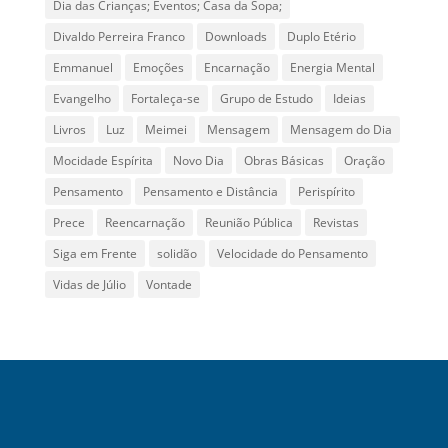
Dia das Crianças; Eventos; Casa da Sopa;
Divaldo Perreira Franco
Downloads
Duplo Etério
Emmanuel
Emoções
Encarnação
Energia Mental
Evangelho
Fortaleça-se
Grupo de Estudo
Ideias
Livros
Luz
Meimei
Mensagem
Mensagem do Dia
Mocidade Espírita
Novo Dia
Obras Básicas
Oração
Pensamento
Pensamento e Distância
Perispírito
Prece
Reencarnação
Reunião Pública
Revistas
Siga em Frente
solidão
Velocidade do Pensamento
Vidas de Júlio
Vontade