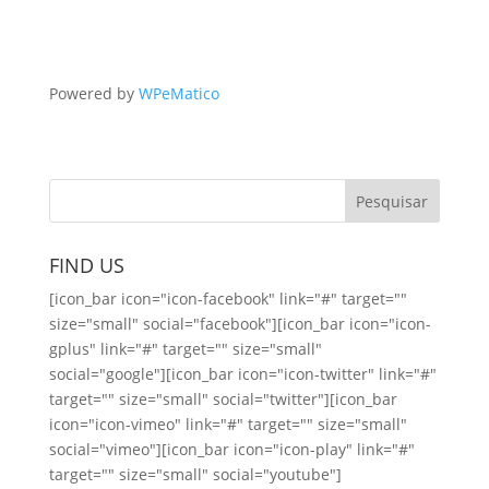
Powered by
WPeMatico
FIND US
[icon_bar icon="icon-facebook" link="#" target=""
size="small" social="facebook"][icon_bar icon="icon-
gplus" link="#" target="" size="small"
social="google"][icon_bar icon="icon-twitter" link="#"
target="" size="small" social="twitter"][icon_bar
icon="icon-vimeo" link="#" target="" size="small"
social="vimeo"][icon_bar icon="icon-play" link="#"
target="" size="small" social="youtube"]