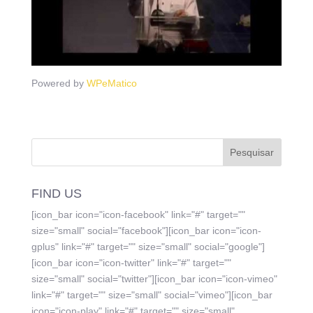
Powered by
WPeMatico
FIND US
[icon_bar icon="icon-facebook" link="#" target=""
size="small" social="facebook"][icon_bar icon="icon-
gplus" link="#" target="" size="small" social="google"]
[icon_bar icon="icon-twitter" link="#" target=""
size="small" social="twitter"][icon_bar icon="icon-vimeo"
link="#" target="" size="small" social="vimeo"][icon_bar
icon="icon-play" link="#" target="" size="small"