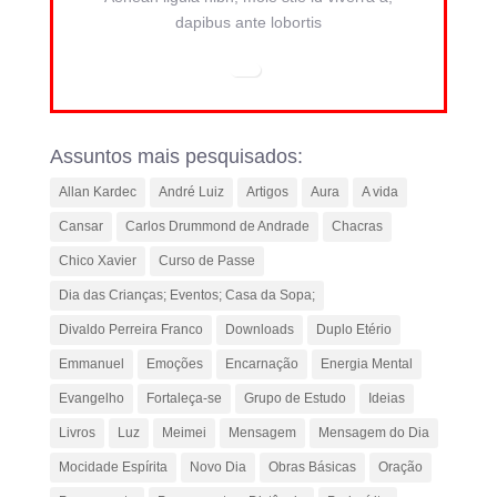
dapibus ante lobortis
Assuntos mais pesquisados:
Allan Kardec
André Luiz
Artigos
Aura
A vida
Cansar
Carlos Drummond de Andrade
Chacras
Chico Xavier
Curso de Passe
Dia das Crianças; Eventos; Casa da Sopa;
Divaldo Perreira Franco
Downloads
Duplo Etério
Emmanuel
Emoções
Encarnação
Energia Mental
Evangelho
Fortaleça-se
Grupo de Estudo
Ideias
Livros
Luz
Meimei
Mensagem
Mensagem do Dia
Mocidade Espírita
Novo Dia
Obras Básicas
Oração