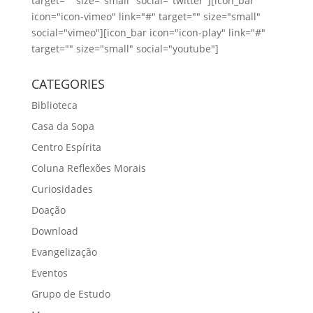
target="" size="small" social="twitter"][icon_bar
icon="icon-vimeo" link="#" target="" size="small"
social="vimeo"][icon_bar icon="icon-play" link="#"
target="" size="small" social="youtube"]
CATEGORIES
Biblioteca
Casa da Sopa
Centro Espírita
Coluna Reflexões Morais
Curiosidades
Doação
Download
Evangelização
Eventos
Grupo de Estudo