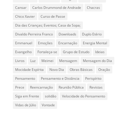
Cansar
Carlos Drummond de Andrade
Chacras
Chico Xavier
Curso de Passe
Dia das Crianças; Eventos; Casa da Sopa;
Divaldo Perreira Franco
Downloads
Duplo Etério
Emmanuel
Emoções
Encarnação
Energia Mental
Evangelho
Fortaleça-se
Grupo de Estudo
Ideias
Livros
Luz
Meimei
Mensagem
Mensagem do Dia
Mocidade Espírita
Novo Dia
Obras Básicas
Oração
Pensamento
Pensamento e Distância
Perispírito
Prece
Reencarnação
Reunião Pública
Revistas
Siga em Frente
solidão
Velocidade do Pensamento
Vidas de Júlio
Vontade