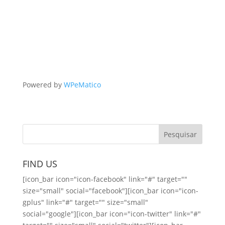
Powered by
WPeMatico
FIND US
[icon_bar icon="icon-facebook" link="#" target=""
size="small" social="facebook"][icon_bar icon="icon-
gplus" link="#" target="" size="small"
social="google"][icon_bar icon="icon-twitter" link="#"