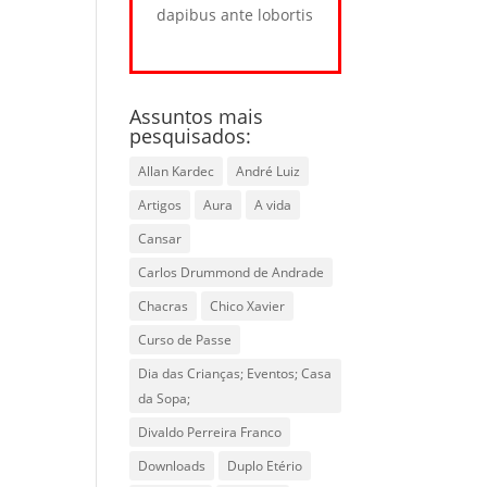
dapibus ante lobortis
Assuntos mais
pesquisados:
Allan Kardec
André Luiz
Artigos
Aura
A vida
Cansar
Carlos Drummond de Andrade
Chacras
Chico Xavier
Curso de Passe
Dia das Crianças; Eventos; Casa
da Sopa;
Divaldo Perreira Franco
Downloads
Duplo Etério