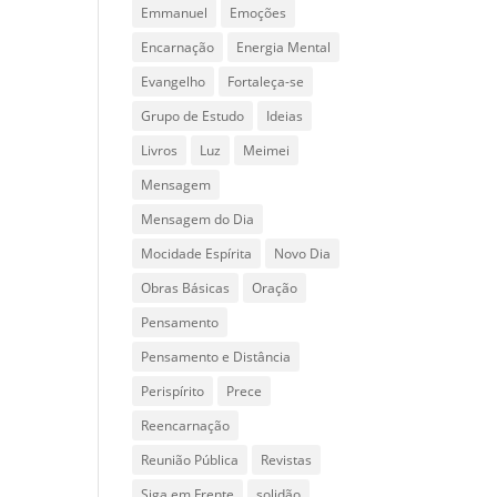
Emmanuel
Emoções
Encarnação
Energia Mental
Evangelho
Fortaleça-se
Grupo de Estudo
Ideias
Livros
Luz
Meimei
Mensagem
Mensagem do Dia
Mocidade Espírita
Novo Dia
Obras Básicas
Oração
Pensamento
Pensamento e Distância
Perispírito
Prece
Reencarnação
Reunião Pública
Revistas
Siga em Frente
solidão