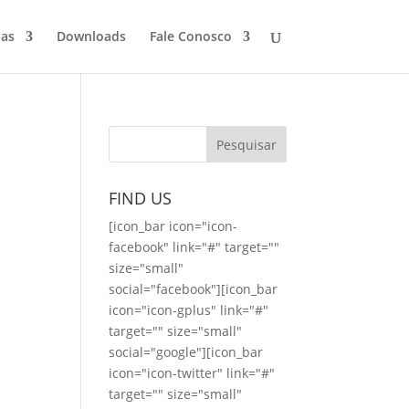
ias
Downloads
Fale Conosco
FIND US
[icon_bar icon="icon-
facebook" link="#" target=""
size="small"
social="facebook"][icon_bar
icon="icon-gplus" link="#"
target="" size="small"
social="google"][icon_bar
icon="icon-twitter" link="#"
target="" size="small"