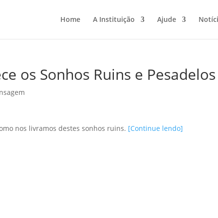
Home
A Instituição
Ajude
Notíc
ece os Sonhos Ruins e Pesadelos
nsagem
como nos livramos destes sonhos ruins.
[Continue lendo]