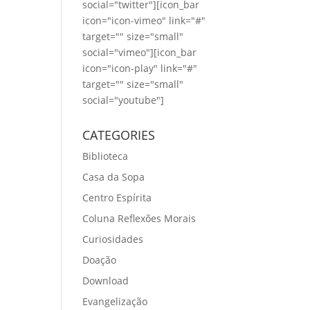
social="twitter"][icon_bar
icon="icon-vimeo" link="#"
target="" size="small"
social="vimeo"][icon_bar
icon="icon-play" link="#"
target="" size="small"
social="youtube"]
CATEGORIES
Biblioteca
Casa da Sopa
Centro Espírita
Coluna Reflexões Morais
Curiosidades
Doação
Download
Evangelização