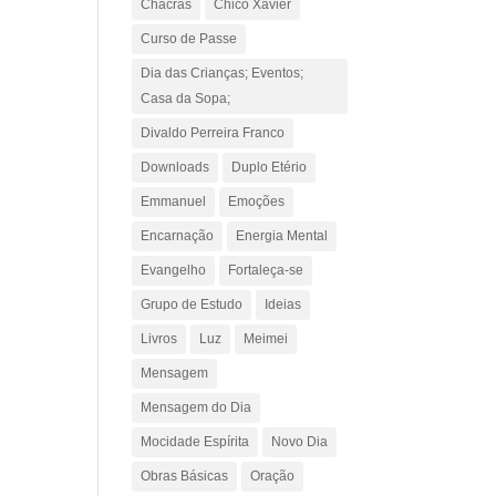
Chacras
Chico Xavier
Curso de Passe
Dia das Crianças; Eventos;
Casa da Sopa;
Divaldo Perreira Franco
Downloads
Duplo Etério
Emmanuel
Emoções
Encarnação
Energia Mental
Evangelho
Fortaleça-se
Grupo de Estudo
Ideias
Livros
Luz
Meimei
Mensagem
Mensagem do Dia
Mocidade Espírita
Novo Dia
Obras Básicas
Oração