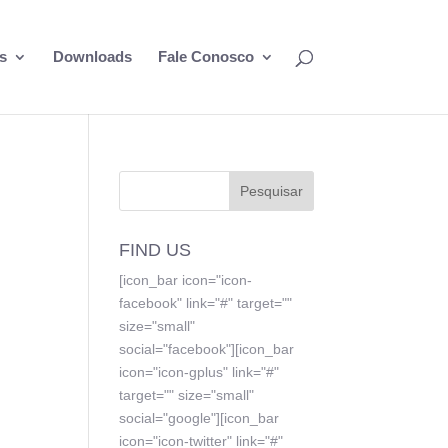
s
Downloads
Fale Conosco
FIND US
[icon_bar icon="icon-
facebook" link="#" target=""
size="small"
social="facebook"][icon_bar
icon="icon-gplus" link="#"
target="" size="small"
social="google"][icon_bar
icon="icon-twitter" link="#"