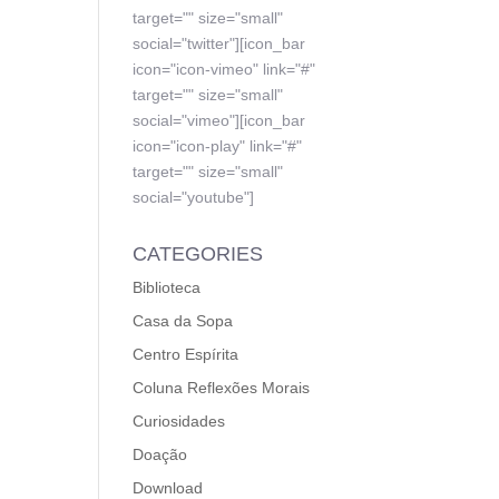
target="" size="small"
social="twitter"][icon_bar
icon="icon-vimeo" link="#"
target="" size="small"
social="vimeo"][icon_bar
icon="icon-play" link="#"
target="" size="small"
social="youtube"]
CATEGORIES
Biblioteca
Casa da Sopa
Centro Espírita
Coluna Reflexões Morais
Curiosidades
Doação
Download