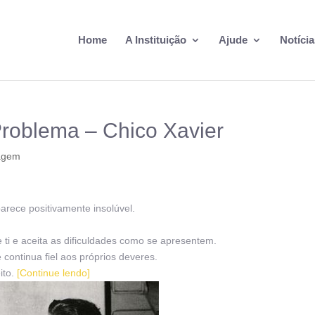
Home
A Instituição
Ajude
Notícia
roblema – Chico Xavier
agem
arece positivamente insolúvel.
 ti e aceita as dificuldades como se apresentem.
 continua fiel aos próprios deveres.
ito.
[Continue lendo]