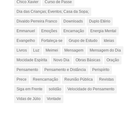
Chico Xavier
Curso de Passe
Dia das Crianças; Eventos; Casa da Sopa;
Divaldo Perreira Franco
Downloads
Duplo Etério
Emmanuel
Emoções
Encarnação
Energia Mental
Evangelho
Fortaleça-se
Grupo de Estudo
Ideias
Livros
Luz
Meimei
Mensagem
Mensagem do Dia
Mocidade Espírita
Novo Dia
Obras Básicas
Oração
Pensamento
Pensamento e Distância
Perispírito
Prece
Reencarnação
Reunião Pública
Revistas
Siga em Frente
solidão
Velocidade do Pensamento
Vidas de Júlio
Vontade