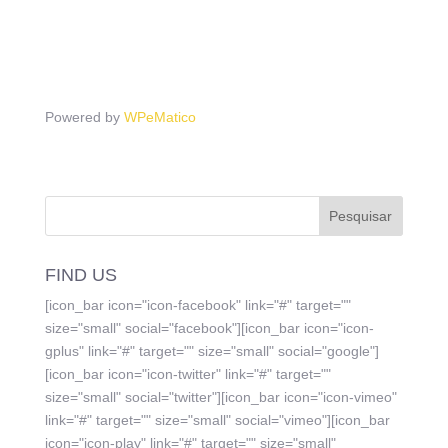
Powered by
WPeMatico
FIND US
[icon_bar icon="icon-facebook" link="#" target=""
size="small" social="facebook"][icon_bar icon="icon-
gplus" link="#" target="" size="small" social="google"]
[icon_bar icon="icon-twitter" link="#" target=""
size="small" social="twitter"][icon_bar icon="icon-vimeo"
link="#" target="" size="small" social="vimeo"][icon_bar
icon="icon-play" link="#" target="" size="small"