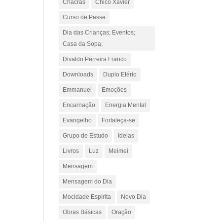
Chacras
Chico Xavier
Curso de Passe
Dia das Crianças; Eventos;
Casa da Sopa;
Divaldo Perreira Franco
Downloads
Duplo Etério
Emmanuel
Emoções
Encarnação
Energia Mental
Evangelho
Fortaleça-se
Grupo de Estudo
Ideias
Livros
Luz
Meimei
Mensagem
Mensagem do Dia
Mocidade Espírita
Novo Dia
Obras Básicas
Oração