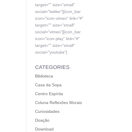
target="" size="small"
social="twitter"][icon_bar
icon="icon-vimeo" link="#"
target="" size="small"
social="vimeo"][icon_bar
icon="icon-play" link="#"
target="" size="small"
social="youtube"]
CATEGORIES
Biblioteca
Casa da Sopa
Centro Espírita
Coluna Reflexões Morais
Curiosidades
Doação
Download