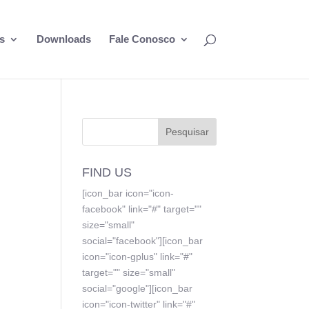
s
Downloads
Fale Conosco
FIND US
[icon_bar icon="icon-
facebook" link="#" target=""
size="small"
social="facebook"][icon_bar
icon="icon-gplus" link="#"
target="" size="small"
social="google"][icon_bar
icon="icon-twitter" link="#"